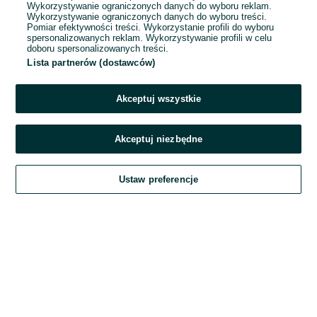
Wykorzystywanie ograniczonych danych do wyboru reklam.
Wykorzystywanie ograniczonych danych do wyboru treści.
Hasło
Pomiar efektywności treści. Wykorzystanie profili do wyboru
spersonalizowanych reklam. Wykorzystywanie profili w celu
doboru spersonalizowanych treści.
Lista partnerów (dostawców)
Nie pamiętasz hasła?
Akceptuj wszystkie
Zaloguj się
Akceptuj niezbędne
Kontynuując za pośrednictwem jednego z dostawców wskazanych powyżej,
Ustaw preferencje
akceptuję
Regulamin serwisu
OLX.pl w jego aktualnym brzmieniu.