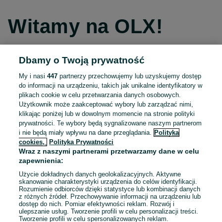
Witamy na OLX!
Dbamy o Twoją prywatność
Kontynuuj przez Facebooka
My i nasi
447
partnerzy przechowujemy lub uzyskujemy dostęp
do informacji na urządzeniu, takich jak unikalne identyfikatory w
Kontynuuj przez konto Apple
plikach cookie w celu przetwarzania danych osobowych.
Użytkownik może zaakceptować wybory lub zarządzać nimi,
klikając poniżej lub w dowolnym momencie na stronie polityki
prywatności. Te wybory będą sygnalizowane naszym partnerom
Kontynuuj przez konto Google
i nie będą miały wpływu na dane przeglądania.
Polityka
cookies,
Polityka Prywatności
Wraz z naszymi partnerami przetwarzamy dane w celu
LUB
zapewnienia:
Zaloguj się
Załóż konto
Użycie dokładnych danych geolokalizacyjnych. Aktywne
skanowanie charakterystyki urządzenia do celów identyfikacji.
Rozumienie odbiorców dzięki statystyce lub kombinacji danych
E-mail
z różnych źródeł. Przechowywanie informacji na urządzeniu lub
dostęp do nich. Pomiar efektywności reklam. Rozwój i
ulepszanie usług. Tworzenie profili w celu personalizacji treści.
Tworzenie profili w celu spersonalizowanych reklam.