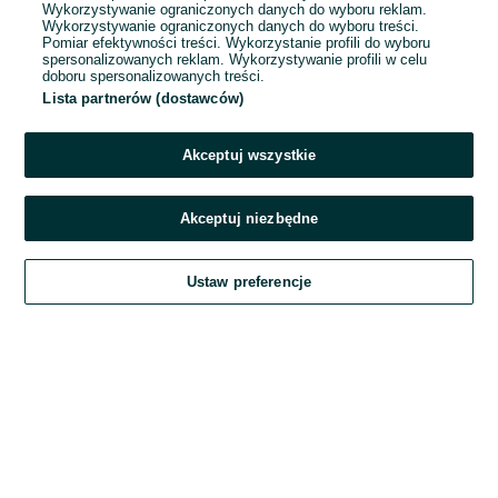
Wykorzystywanie ograniczonych danych do wyboru reklam.
Wykorzystywanie ograniczonych danych do wyboru treści.
Hasło
Pomiar efektywności treści. Wykorzystanie profili do wyboru
spersonalizowanych reklam. Wykorzystywanie profili w celu
doboru spersonalizowanych treści.
Lista partnerów (dostawców)
Nie pamiętasz hasła?
Akceptuj wszystkie
Zaloguj się
Akceptuj niezbędne
Kontynuując za pośrednictwem jednego z dostawców wskazanych powyżej,
Ustaw preferencje
akceptuję
Regulamin serwisu
OLX.pl w jego aktualnym brzmieniu.