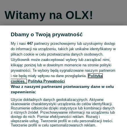
Witamy na OLX!
Dbamy o Twoją prywatność
Kontynuuj przez Facebooka
My i nasi
447
partnerzy przechowujemy lub uzyskujemy dostęp
do informacji na urządzeniu, takich jak unikalne identyfikatory w
Kontynuuj przez konto Apple
plikach cookie w celu przetwarzania danych osobowych.
Użytkownik może zaakceptować wybory lub zarządzać nimi,
klikając poniżej lub w dowolnym momencie na stronie polityki
prywatności. Te wybory będą sygnalizowane naszym partnerom
Kontynuuj przez konto Google
i nie będą miały wpływu na dane przeglądania.
Polityka
cookies,
Polityka Prywatności
Wraz z naszymi partnerami przetwarzamy dane w celu
LUB
zapewnienia:
Zaloguj się
Załóż konto
Użycie dokładnych danych geolokalizacyjnych. Aktywne
skanowanie charakterystyki urządzenia do celów identyfikacji.
Rozumienie odbiorców dzięki statystyce lub kombinacji danych
E-mail
z różnych źródeł. Przechowywanie informacji na urządzeniu lub
dostęp do nich. Pomiar efektywności reklam. Rozwój i
ulepszanie usług. Tworzenie profili w celu personalizacji treści.
Tworzenie profili w celu spersonalizowanych reklam.