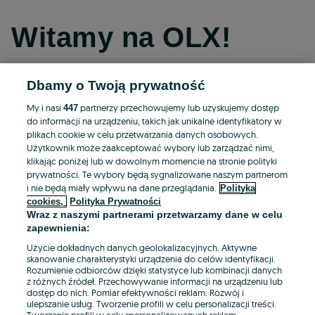
Witamy na OLX!
Dbamy o Twoją prywatność
Kontynuuj przez Facebooka
My i nasi
partnerzy przechowujemy lub uzyskujemy dostęp
447
do informacji na urządzeniu, takich jak unikalne identyfikatory w
Kontynuuj przez konto Apple
plikach cookie w celu przetwarzania danych osobowych.
Użytkownik może zaakceptować wybory lub zarządzać nimi,
klikając poniżej lub w dowolnym momencie na stronie polityki
prywatności. Te wybory będą sygnalizowane naszym partnerom
Kontynuuj przez konto Google
i nie będą miały wpływu na dane przeglądania.
Polityka
cookies,
Polityka Prywatności
Wraz z naszymi partnerami przetwarzamy dane w celu
LUB
zapewnienia:
Zaloguj się
Załóż konto
Użycie dokładnych danych geolokalizacyjnych. Aktywne
skanowanie charakterystyki urządzenia do celów identyfikacji.
Rozumienie odbiorców dzięki statystyce lub kombinacji danych
E-mail
z różnych źródeł. Przechowywanie informacji na urządzeniu lub
dostęp do nich. Pomiar efektywności reklam. Rozwój i
ulepszanie usług. Tworzenie profili w celu personalizacji treści.
Tworzenie profili w celu spersonalizowanych reklam.