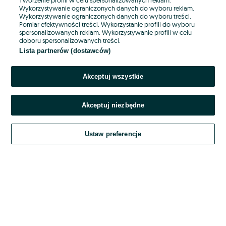
Wykorzystywanie ograniczonych danych do wyboru reklam.
Wykorzystywanie ograniczonych danych do wyboru treści.
Hasło
Pomiar efektywności treści. Wykorzystanie profili do wyboru
spersonalizowanych reklam. Wykorzystywanie profili w celu
doboru spersonalizowanych treści.
Lista partnerów (dostawców)
Nie pamiętasz hasła?
Akceptuj wszystkie
Zaloguj się
Akceptuj niezbędne
Kontynuując za pośrednictwem jednego z dostawców wskazanych powyżej,
akceptuję
OLX.pl w jego aktualnym brzmieniu.
Ustaw preferencje
Regulamin serwisu