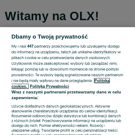
Witamy na OLX!
Dbamy o Twoją prywatność
Kontynuuj przez Facebooka
My i nasi
partnerzy przechowujemy lub uzyskujemy dostęp
447
do informacji na urządzeniu, takich jak unikalne identyfikatory w
Kontynuuj przez konto Apple
plikach cookie w celu przetwarzania danych osobowych.
Użytkownik może zaakceptować wybory lub zarządzać nimi,
klikając poniżej lub w dowolnym momencie na stronie polityki
prywatności. Te wybory będą sygnalizowane naszym partnerom
Kontynuuj przez konto Google
i nie będą miały wpływu na dane przeglądania.
Polityka
cookies,
Polityka Prywatności
Wraz z naszymi partnerami przetwarzamy dane w celu
LUB
zapewnienia:
Zaloguj się
Załóż konto
Użycie dokładnych danych geolokalizacyjnych. Aktywne
skanowanie charakterystyki urządzenia do celów identyfikacji.
Rozumienie odbiorców dzięki statystyce lub kombinacji danych
E-mail
z różnych źródeł. Przechowywanie informacji na urządzeniu lub
dostęp do nich. Pomiar efektywności reklam. Rozwój i
ulepszanie usług. Tworzenie profili w celu personalizacji treści.
Tworzenie profili w celu spersonalizowanych reklam.