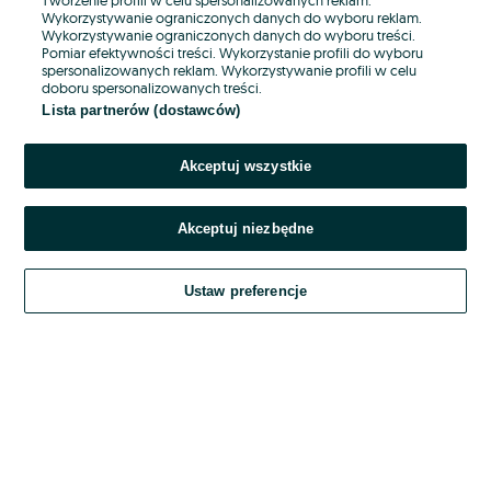
Wykorzystywanie ograniczonych danych do wyboru reklam.
Wykorzystywanie ograniczonych danych do wyboru treści.
Hasło
Pomiar efektywności treści. Wykorzystanie profili do wyboru
spersonalizowanych reklam. Wykorzystywanie profili w celu
doboru spersonalizowanych treści.
Lista partnerów (dostawców)
Nie pamiętasz hasła?
Akceptuj wszystkie
Zaloguj się
Akceptuj niezbędne
Kontynuując za pośrednictwem jednego z dostawców wskazanych powyżej,
akceptuję
OLX.pl w jego aktualnym brzmieniu.
Ustaw preferencje
Regulamin serwisu