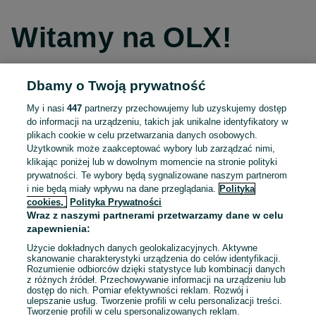
Witamy na OLX!
Dbamy o Twoją prywatność
Kontynuuj przez Facebooka
My i nasi
447
partnerzy przechowujemy lub uzyskujemy dostęp
do informacji na urządzeniu, takich jak unikalne identyfikatory w
Kontynuuj przez konto Apple
plikach cookie w celu przetwarzania danych osobowych.
Użytkownik może zaakceptować wybory lub zarządzać nimi,
klikając poniżej lub w dowolnym momencie na stronie polityki
prywatności. Te wybory będą sygnalizowane naszym partnerom
Kontynuuj przez konto Google
i nie będą miały wpływu na dane przeglądania.
Polityka
cookies,
Polityka Prywatności
Wraz z naszymi partnerami przetwarzamy dane w celu
LUB
zapewnienia:
Zaloguj się
Załóż konto
Użycie dokładnych danych geolokalizacyjnych. Aktywne
skanowanie charakterystyki urządzenia do celów identyfikacji.
Rozumienie odbiorców dzięki statystyce lub kombinacji danych
E-mail
z różnych źródeł. Przechowywanie informacji na urządzeniu lub
dostęp do nich. Pomiar efektywności reklam. Rozwój i
ulepszanie usług. Tworzenie profili w celu personalizacji treści.
Tworzenie profili w celu spersonalizowanych reklam.