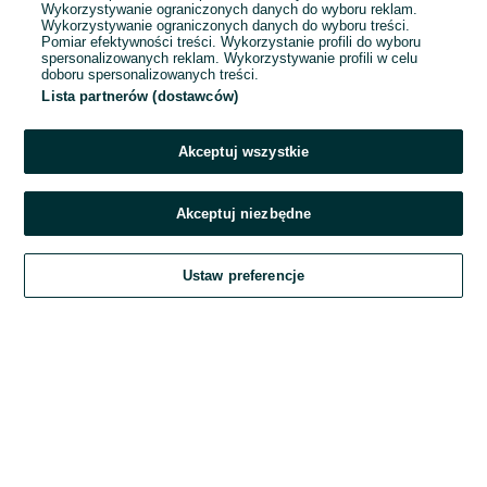
Wykorzystywanie ograniczonych danych do wyboru reklam.
Wykorzystywanie ograniczonych danych do wyboru treści.
Hasło
Pomiar efektywności treści. Wykorzystanie profili do wyboru
spersonalizowanych reklam. Wykorzystywanie profili w celu
doboru spersonalizowanych treści.
Lista partnerów (dostawców)
Nie pamiętasz hasła?
Akceptuj wszystkie
Zaloguj się
Akceptuj niezbędne
Kontynuując za pośrednictwem jednego z dostawców wskazanych powyżej,
Ustaw preferencje
akceptuję
Regulamin serwisu
OLX.pl w jego aktualnym brzmieniu.