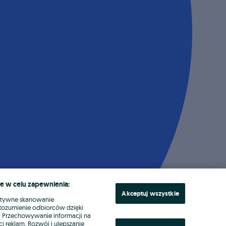
e w celu zapewnienia:
Akceptuj wszystkie
ktywne skanowanie
. Rozumienie odbiorców dzięki
ł. Przechowywanie informacji na
i reklam. Rozwój i ulepszanie