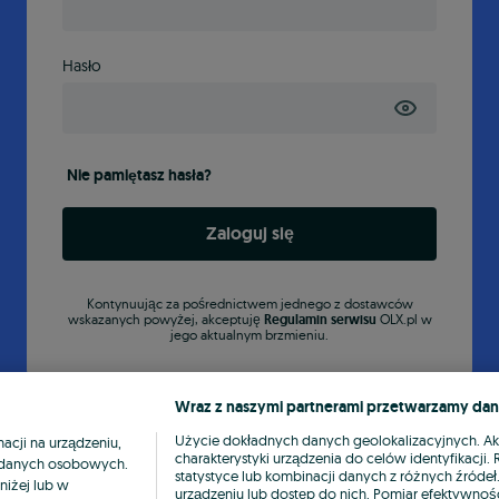
Hasło
Nie pamiętasz hasła?
Zaloguj się
Kontynuując za pośrednictwem jednego z dostawców
wskazanych powyżej, akceptuję
Regulamin serwisu
OLX.pl w
jego aktualnym brzmieniu.
Wraz z naszymi partnerami przetwarzamy dan
Użycie dokładnych danych geolokalizacyjnych. A
cji na urządzeniu,
charakterystyki urządzenia do celów identyfikacji
ia danych osobowych.
statystyce lub kombinacji danych z różnych źróde
niżej lub w
urządzeniu lub dostęp do nich. Pomiar efektywnośc