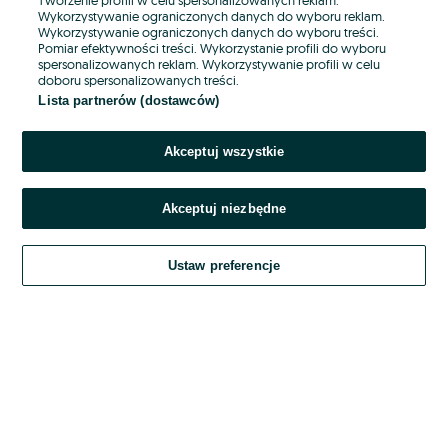
Wykorzystywanie ograniczonych danych do wyboru reklam.
Wykorzystywanie ograniczonych danych do wyboru treści.
Hasło
Pomiar efektywności treści. Wykorzystanie profili do wyboru
spersonalizowanych reklam. Wykorzystywanie profili w celu
doboru spersonalizowanych treści.
Lista partnerów (dostawców)
Nie pamiętasz hasła?
Akceptuj wszystkie
Zaloguj się
Akceptuj niezbędne
Kontynuując za pośrednictwem jednego z dostawców wskazanych powyżej,
akceptuję
OLX.pl w jego aktualnym brzmieniu.
Ustaw preferencje
Regulamin serwisu