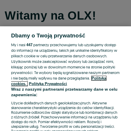
Witamy na OLX!
Dbamy o Twoją prywatność
Kontynuuj przez Facebooka
My i nasi
partnerzy przechowujemy lub uzyskujemy dostęp
447
do informacji na urządzeniu, takich jak unikalne identyfikatory w
Kontynuuj przez konto Apple
plikach cookie w celu przetwarzania danych osobowych.
Użytkownik może zaakceptować wybory lub zarządzać nimi,
klikając poniżej lub w dowolnym momencie na stronie polityki
prywatności. Te wybory będą sygnalizowane naszym partnerom
Kontynuuj przez konto Google
i nie będą miały wpływu na dane przeglądania.
Polityka
cookies,
Polityka Prywatności
Wraz z naszymi partnerami przetwarzamy dane w celu
LUB
zapewnienia:
Zaloguj się
Załóż konto
Użycie dokładnych danych geolokalizacyjnych. Aktywne
skanowanie charakterystyki urządzenia do celów identyfikacji.
Rozumienie odbiorców dzięki statystyce lub kombinacji danych
E-mail
z różnych źródeł. Przechowywanie informacji na urządzeniu lub
dostęp do nich. Pomiar efektywności reklam. Rozwój i
ulepszanie usług. Tworzenie profili w celu personalizacji treści.
Tworzenie profili w celu spersonalizowanych reklam.