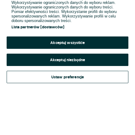
Wykorzystywanie ograniczonych danych do wyboru reklam.
Wykorzystywanie ograniczonych danych do wyboru treści.
Hasło
Pomiar efektywności treści. Wykorzystanie profili do wyboru
spersonalizowanych reklam. Wykorzystywanie profili w celu
doboru spersonalizowanych treści.
Lista partnerów (dostawców)
Nie pamiętasz hasła?
Akceptuj wszystkie
Zaloguj się
Akceptuj niezbędne
Kontynuując za pośrednictwem jednego z dostawców wskazanych powyżej,
Ustaw preferencje
Regulamin serwisu
akceptuję
OLX.pl w jego aktualnym brzmieniu.