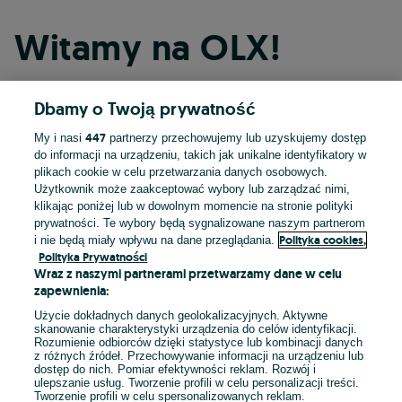
Witamy na OLX!
Dbamy o Twoją prywatność
Kontynuuj przez Facebooka
447
My i nasi
partnerzy przechowujemy lub uzyskujemy dostęp
do informacji na urządzeniu, takich jak unikalne identyfikatory w
Kontynuuj przez konto Apple
plikach cookie w celu przetwarzania danych osobowych.
Użytkownik może zaakceptować wybory lub zarządzać nimi,
klikając poniżej lub w dowolnym momencie na stronie polityki
prywatności. Te wybory będą sygnalizowane naszym partnerom
Kontynuuj przez konto Google
Polityka cookies,
i nie będą miały wpływu na dane przeglądania.
Polityka Prywatności
Wraz z naszymi partnerami przetwarzamy dane w celu
LUB
zapewnienia:
Zaloguj się
Załóż konto
Użycie dokładnych danych geolokalizacyjnych. Aktywne
skanowanie charakterystyki urządzenia do celów identyfikacji.
Rozumienie odbiorców dzięki statystyce lub kombinacji danych
E-mail
z różnych źródeł. Przechowywanie informacji na urządzeniu lub
dostęp do nich. Pomiar efektywności reklam. Rozwój i
ulepszanie usług. Tworzenie profili w celu personalizacji treści.
Tworzenie profili w celu spersonalizowanych reklam.