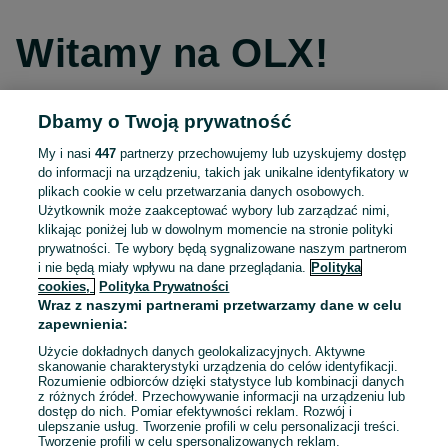
Witamy na OLX!
Dbamy o Twoją prywatność
Kontynuuj przez Facebooka
My i nasi
447
partnerzy przechowujemy lub uzyskujemy dostęp
do informacji na urządzeniu, takich jak unikalne identyfikatory w
Kontynuuj przez konto Apple
plikach cookie w celu przetwarzania danych osobowych.
Użytkownik może zaakceptować wybory lub zarządzać nimi,
klikając poniżej lub w dowolnym momencie na stronie polityki
prywatności. Te wybory będą sygnalizowane naszym partnerom
Kontynuuj przez konto Google
i nie będą miały wpływu na dane przeglądania.
Polityka
cookies,
Polityka Prywatności
Wraz z naszymi partnerami przetwarzamy dane w celu
LUB
zapewnienia:
Zaloguj się
Załóż konto
Użycie dokładnych danych geolokalizacyjnych. Aktywne
skanowanie charakterystyki urządzenia do celów identyfikacji.
Rozumienie odbiorców dzięki statystyce lub kombinacji danych
E-mail
z różnych źródeł. Przechowywanie informacji na urządzeniu lub
dostęp do nich. Pomiar efektywności reklam. Rozwój i
ulepszanie usług. Tworzenie profili w celu personalizacji treści.
Tworzenie profili w celu spersonalizowanych reklam.