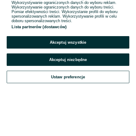
Wykorzystywanie ograniczonych danych do wyboru reklam.
Wykorzystywanie ograniczonych danych do wyboru treści.
Hasło
Pomiar efektywności treści. Wykorzystanie profili do wyboru
spersonalizowanych reklam. Wykorzystywanie profili w celu
doboru spersonalizowanych treści.
Lista partnerów (dostawców)
Nie pamiętasz hasła?
Akceptuj wszystkie
Zaloguj się
Akceptuj niezbędne
Kontynuując za pośrednictwem jednego z dostawców wskazanych powyżej,
Ustaw preferencje
akceptuję
Regulamin serwisu
OLX.pl w jego aktualnym brzmieniu.