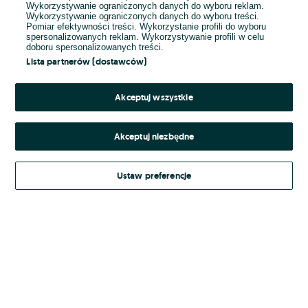
Wykorzystywanie ograniczonych danych do wyboru reklam.
Wykorzystywanie ograniczonych danych do wyboru treści.
Hasło
Pomiar efektywności treści. Wykorzystanie profili do wyboru
spersonalizowanych reklam. Wykorzystywanie profili w celu
doboru spersonalizowanych treści.
Lista partnerów (dostawców)
Nie pamiętasz hasła?
Akceptuj wszystkie
Zaloguj się
Akceptuj niezbędne
Kontynuując za pośrednictwem jednego z dostawców wskazanych powyżej,
Ustaw preferencje
Regulamin serwisu
akceptuję
OLX.pl w jego aktualnym brzmieniu.