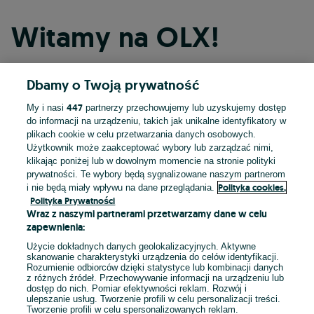
Witamy na OLX!
Dbamy o Twoją prywatność
Kontynuuj przez Facebooka
447
My i nasi
partnerzy przechowujemy lub uzyskujemy dostęp
do informacji na urządzeniu, takich jak unikalne identyfikatory w
Kontynuuj przez konto Apple
plikach cookie w celu przetwarzania danych osobowych.
Użytkownik może zaakceptować wybory lub zarządzać nimi,
klikając poniżej lub w dowolnym momencie na stronie polityki
prywatności. Te wybory będą sygnalizowane naszym partnerom
Kontynuuj przez konto Google
Polityka cookies,
i nie będą miały wpływu na dane przeglądania.
Polityka Prywatności
Wraz z naszymi partnerami przetwarzamy dane w celu
LUB
zapewnienia:
Zaloguj się
Załóż konto
Użycie dokładnych danych geolokalizacyjnych. Aktywne
skanowanie charakterystyki urządzenia do celów identyfikacji.
Rozumienie odbiorców dzięki statystyce lub kombinacji danych
E-mail
z różnych źródeł. Przechowywanie informacji na urządzeniu lub
dostęp do nich. Pomiar efektywności reklam. Rozwój i
ulepszanie usług. Tworzenie profili w celu personalizacji treści.
Tworzenie profili w celu spersonalizowanych reklam.