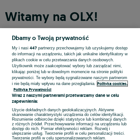
Witamy na OLX!
Dbamy o Twoją prywatność
Kontynuuj przez Facebooka
447
My i nasi
partnerzy przechowujemy lub uzyskujemy dostęp
do informacji na urządzeniu, takich jak unikalne identyfikatory w
Kontynuuj przez konto Apple
plikach cookie w celu przetwarzania danych osobowych.
Użytkownik może zaakceptować wybory lub zarządzać nimi,
klikając poniżej lub w dowolnym momencie na stronie polityki
prywatności. Te wybory będą sygnalizowane naszym partnerom
Kontynuuj przez konto Google
Polityka cookies,
i nie będą miały wpływu na dane przeglądania.
Polityka Prywatności
Wraz z naszymi partnerami przetwarzamy dane w celu
LUB
zapewnienia:
Zaloguj się
Załóż konto
Użycie dokładnych danych geolokalizacyjnych. Aktywne
skanowanie charakterystyki urządzenia do celów identyfikacji.
Rozumienie odbiorców dzięki statystyce lub kombinacji danych
E-mail
z różnych źródeł. Przechowywanie informacji na urządzeniu lub
dostęp do nich. Pomiar efektywności reklam. Rozwój i
ulepszanie usług. Tworzenie profili w celu personalizacji treści.
Tworzenie profili w celu spersonalizowanych reklam.