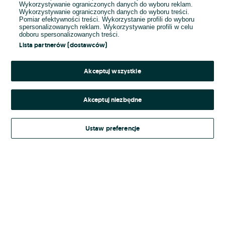
Wykorzystywanie ograniczonych danych do wyboru reklam.
Wykorzystywanie ograniczonych danych do wyboru treści.
Hasło
Pomiar efektywności treści. Wykorzystanie profili do wyboru
spersonalizowanych reklam. Wykorzystywanie profili w celu
doboru spersonalizowanych treści.
Lista partnerów (dostawców)
Nie pamiętasz hasła?
Akceptuj wszystkie
Zaloguj się
Akceptuj niezbędne
Kontynuując za pośrednictwem jednego z dostawców wskazanych powyżej,
Ustaw preferencje
Regulamin serwisu
akceptuję
OLX.pl w jego aktualnym brzmieniu.