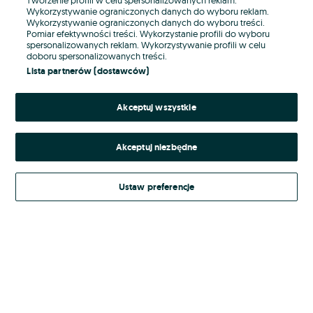
Wykorzystywanie ograniczonych danych do wyboru reklam.
Wykorzystywanie ograniczonych danych do wyboru treści.
Hasło
Pomiar efektywności treści. Wykorzystanie profili do wyboru
spersonalizowanych reklam. Wykorzystywanie profili w celu
doboru spersonalizowanych treści.
Lista partnerów (dostawców)
Nie pamiętasz hasła?
Akceptuj wszystkie
Zaloguj się
Akceptuj niezbędne
Kontynuując za pośrednictwem jednego z dostawców wskazanych powyżej,
akceptuję
Regulamin serwisu
OLX.pl w jego aktualnym brzmieniu.
Ustaw preferencje