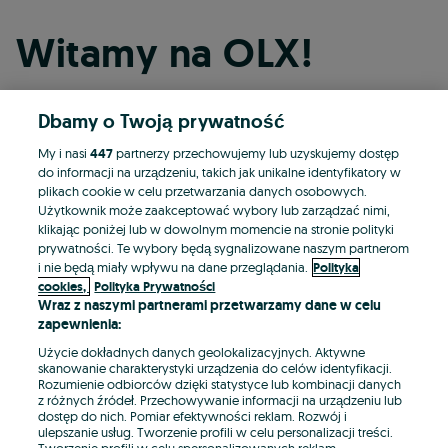
Witamy na OLX!
Dbamy o Twoją prywatność
Kontynuuj przez Facebooka
My i nasi
447
partnerzy przechowujemy lub uzyskujemy dostęp
do informacji na urządzeniu, takich jak unikalne identyfikatory w
Kontynuuj przez konto Apple
plikach cookie w celu przetwarzania danych osobowych.
Użytkownik może zaakceptować wybory lub zarządzać nimi,
klikając poniżej lub w dowolnym momencie na stronie polityki
prywatności. Te wybory będą sygnalizowane naszym partnerom
Kontynuuj przez konto Google
i nie będą miały wpływu na dane przeglądania.
Polityka
cookies,
Polityka Prywatności
Wraz z naszymi partnerami przetwarzamy dane w celu
LUB
zapewnienia:
Zaloguj się
Załóż konto
Użycie dokładnych danych geolokalizacyjnych. Aktywne
skanowanie charakterystyki urządzenia do celów identyfikacji.
Rozumienie odbiorców dzięki statystyce lub kombinacji danych
E-mail
z różnych źródeł. Przechowywanie informacji na urządzeniu lub
dostęp do nich. Pomiar efektywności reklam. Rozwój i
ulepszanie usług. Tworzenie profili w celu personalizacji treści.
Tworzenie profili w celu spersonalizowanych reklam.