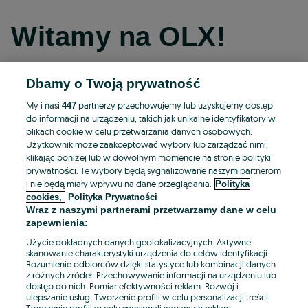
Witamy na OLX!
Dbamy o Twoją prywatność
Kontynuuj przez Facebooka
My i nasi
partnerzy przechowujemy lub uzyskujemy dostęp
447
do informacji na urządzeniu, takich jak unikalne identyfikatory w
Kontynuuj przez konto Apple
plikach cookie w celu przetwarzania danych osobowych.
Użytkownik może zaakceptować wybory lub zarządzać nimi,
klikając poniżej lub w dowolnym momencie na stronie polityki
prywatności. Te wybory będą sygnalizowane naszym partnerom
Kontynuuj przez konto Google
i nie będą miały wpływu na dane przeglądania.
Polityka
cookies,
Polityka Prywatności
Wraz z naszymi partnerami przetwarzamy dane w celu
LUB
zapewnienia:
Zaloguj się
Załóż konto
Użycie dokładnych danych geolokalizacyjnych. Aktywne
skanowanie charakterystyki urządzenia do celów identyfikacji.
Rozumienie odbiorców dzięki statystyce lub kombinacji danych
E-mail
z różnych źródeł. Przechowywanie informacji na urządzeniu lub
dostęp do nich. Pomiar efektywności reklam. Rozwój i
ulepszanie usług. Tworzenie profili w celu personalizacji treści.
Tworzenie profili w celu spersonalizowanych reklam.