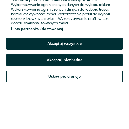
Wykorzystywanie ograniczonych danych do wyboru reklam.
Wykorzystywanie ograniczonych danych do wyboru treści.
Hasło
Pomiar efektywności treści. Wykorzystanie profili do wyboru
spersonalizowanych reklam. Wykorzystywanie profili w celu
doboru spersonalizowanych treści.
Lista partnerów (dostawców)
Nie pamiętasz hasła?
Akceptuj wszystkie
Zaloguj się
Akceptuj niezbędne
Kontynuując za pośrednictwem jednego z dostawców wskazanych powyżej,
akceptuję
OLX.pl w jego aktualnym brzmieniu.
Ustaw preferencje
Regulamin serwisu