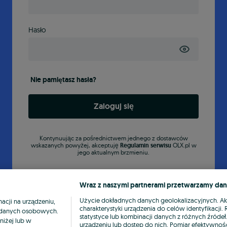
Hasło
Nie pamiętasz hasła?
Zaloguj się
Kontynuując za pośrednictwem jednego z dostawców
wskazanych powyżej, akceptuję
Regulamin serwisu
OLX.pl w
jego aktualnym brzmieniu.
Wraz z naszymi partnerami przetwarzamy dan
Użycie dokładnych danych geolokalizacyjnych. A
cji na urządzeniu,
charakterystyki urządzenia do celów identyfikacji
ia danych osobowych.
statystyce lub kombinacji danych z różnych źróde
niżej lub w
urządzeniu lub dostęp do nich. Pomiar efektywnośc