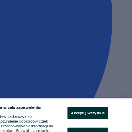
e w celu zapewnienia:
Akceptuj wszystkie
ktywne skanowanie
. Rozumienie odbiorców dzięki
ł. Przechowywanie informacji na
i reklam. Rozwój i ulepszanie