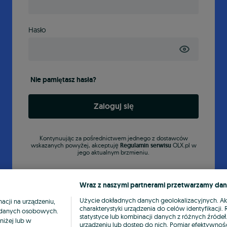
Hasło
Nie pamiętasz hasła?
Zaloguj się
Kontynuując za pośrednictwem jednego z dostawców
wskazanych powyżej, akceptuję
Regulamin serwisu
OLX.pl w
jego aktualnym brzmieniu.
Wraz z naszymi partnerami przetwarzamy dan
Użycie dokładnych danych geolokalizacyjnych. A
cji na urządzeniu,
charakterystyki urządzenia do celów identyfikacji
ia danych osobowych.
statystyce lub kombinacji danych z różnych źróde
niżej lub w
urządzeniu lub dostęp do nich. Pomiar efektywnośc