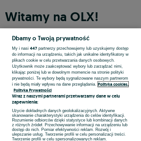
Witamy na OLX!
Dbamy o Twoją prywatność
Kontynuuj przez Facebooka
447
My i nasi
partnerzy przechowujemy lub uzyskujemy dostęp
do informacji na urządzeniu, takich jak unikalne identyfikatory w
Kontynuuj przez konto Apple
plikach cookie w celu przetwarzania danych osobowych.
Użytkownik może zaakceptować wybory lub zarządzać nimi,
klikając poniżej lub w dowolnym momencie na stronie polityki
prywatności. Te wybory będą sygnalizowane naszym partnerom
Kontynuuj przez konto Google
Polityka cookies,
i nie będą miały wpływu na dane przeglądania.
Polityka Prywatności
Wraz z naszymi partnerami przetwarzamy dane w celu
LUB
zapewnienia:
Zaloguj się
Załóż konto
Użycie dokładnych danych geolokalizacyjnych. Aktywne
skanowanie charakterystyki urządzenia do celów identyfikacji.
Rozumienie odbiorców dzięki statystyce lub kombinacji danych
E-mail
z różnych źródeł. Przechowywanie informacji na urządzeniu lub
dostęp do nich. Pomiar efektywności reklam. Rozwój i
ulepszanie usług. Tworzenie profili w celu personalizacji treści.
Tworzenie profili w celu spersonalizowanych reklam.