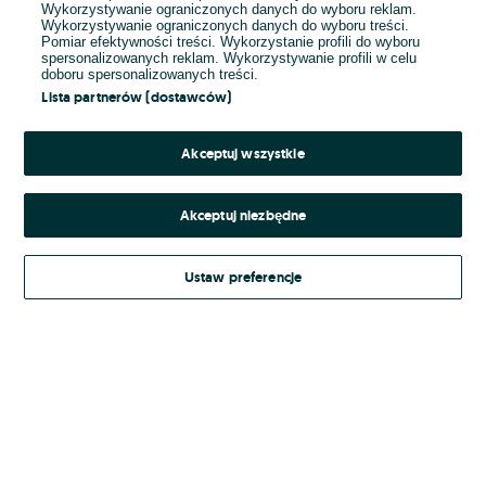
Wykorzystywanie ograniczonych danych do wyboru reklam.
Wykorzystywanie ograniczonych danych do wyboru treści.
Hasło
Pomiar efektywności treści. Wykorzystanie profili do wyboru
spersonalizowanych reklam. Wykorzystywanie profili w celu
doboru spersonalizowanych treści.
Lista partnerów (dostawców)
Nie pamiętasz hasła?
Akceptuj wszystkie
Zaloguj się
Akceptuj niezbędne
Kontynuując za pośrednictwem jednego z dostawców wskazanych powyżej,
Ustaw preferencje
Regulamin serwisu
akceptuję
OLX.pl w jego aktualnym brzmieniu.