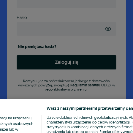
Hasło
Nie pamiętasz hasła?
Zaloguj się
Kontynuując za pośrednictwem jednego z dostawców
wskazanych powyżej, akceptuję
Regulamin serwisu
OLX.pl w
jego aktualnym brzmieniu.
Wraz z naszymi partnerami przetwarzamy dan
Użycie dokładnych danych geolokalizacyjnych. A
cji na urządzeniu,
charakterystyki urządzenia do celów identyfikacji
ia danych osobowych.
statystyce lub kombinacji danych z różnych źróde
niżej lub w
urządzeniu lub dostęp do nich. Pomiar efektywnośc