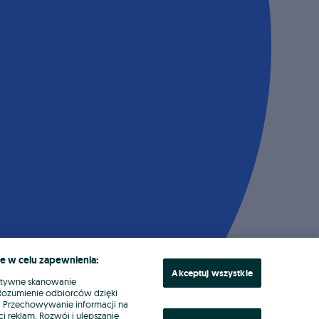
e w celu zapewnienia:
Akceptuj wszystkie
ktywne skanowanie
. Rozumienie odbiorców dzięki
ł. Przechowywanie informacji na
i reklam. Rozwój i ulepszanie