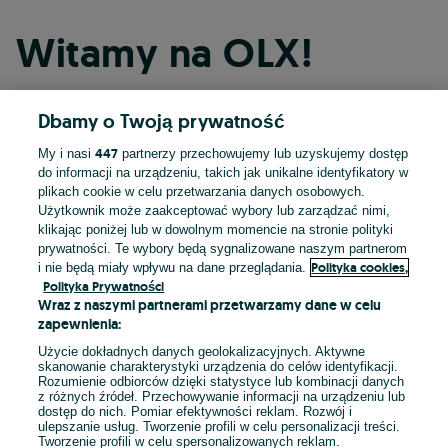
Witamy na OLX!
Dbamy o Twoją prywatność
Kontynuuj przez Facebooka
447
My i nasi
partnerzy przechowujemy lub uzyskujemy dostęp
do informacji na urządzeniu, takich jak unikalne identyfikatory w
Kontynuuj przez konto Apple
plikach cookie w celu przetwarzania danych osobowych.
Użytkownik może zaakceptować wybory lub zarządzać nimi,
klikając poniżej lub w dowolnym momencie na stronie polityki
prywatności. Te wybory będą sygnalizowane naszym partnerom
Kontynuuj przez konto Google
Polityka cookies,
i nie będą miały wpływu na dane przeglądania.
Polityka Prywatności
Wraz z naszymi partnerami przetwarzamy dane w celu
LUB
zapewnienia:
Zaloguj się
Załóż konto
Użycie dokładnych danych geolokalizacyjnych. Aktywne
skanowanie charakterystyki urządzenia do celów identyfikacji.
Rozumienie odbiorców dzięki statystyce lub kombinacji danych
E-mail
z różnych źródeł. Przechowywanie informacji na urządzeniu lub
dostęp do nich. Pomiar efektywności reklam. Rozwój i
ulepszanie usług. Tworzenie profili w celu personalizacji treści.
Tworzenie profili w celu spersonalizowanych reklam.