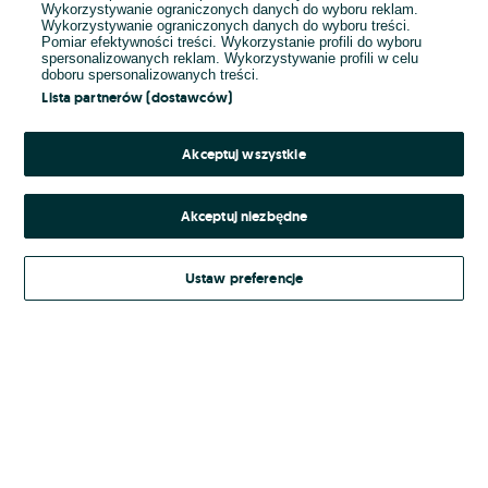
Wykorzystywanie ograniczonych danych do wyboru reklam.
Wykorzystywanie ograniczonych danych do wyboru treści.
Hasło
Pomiar efektywności treści. Wykorzystanie profili do wyboru
spersonalizowanych reklam. Wykorzystywanie profili w celu
doboru spersonalizowanych treści.
Lista partnerów (dostawców)
Nie pamiętasz hasła?
Akceptuj wszystkie
Zaloguj się
Akceptuj niezbędne
Kontynuując za pośrednictwem jednego z dostawców wskazanych powyżej,
Ustaw preferencje
Regulamin serwisu
akceptuję
OLX.pl w jego aktualnym brzmieniu.