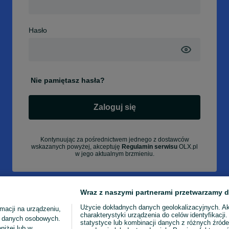
Hasło
Nie pamiętasz hasła?
Zaloguj się
Kontynuując za pośrednictwem jednego z dostawców
wskazanych powyżej, akceptuję
Regulamin serwisu
OLX.pl
w jego aktualnym brzmieniu.
Wraz z naszymi partnerami przetwarzamy d
Użycie dokładnych danych geolokalizacyjnych. A
macji na urządzeniu,
charakterystyki urządzenia do celów identyfikacji
ia danych osobowych.
statystyce lub kombinacji danych z różnych źróde
niżej lub w