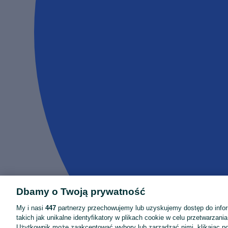
Dbamy o Twoją prywatność
My i nasi
447
partnerzy przechowujemy lub uzyskujemy dostęp do infor
takich jak unikalne identyfikatory w plikach cookie w celu przetwarzan
Użytkownik może zaakceptować wybory lub zarządzać nimi, klikając po