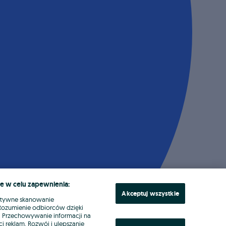
e w celu zapewnienia:
Akceptuj wszystkie
ktywne skanowanie
. Rozumienie odbiorców dzięki
ł. Przechowywanie informacji na
i reklam. Rozwój i ulepszanie