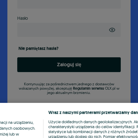
Hasło
Nie pamiętasz hasła?
Zaloguj się
Kontynuując za pośrednictwem jednego z dostawców
wskazanych powyżej, akceptuję
Regulamin serwisu
OLX.pl w
jego aktualnym brzmieniu.
Wraz z naszymi partnerami przetwarzamy dan
Użycie dokładnych danych geolokalizacyjnych. A
cji na urządzeniu,
charakterystyki urządzenia do celów identyfikacji
ia danych osobowych.
statystyce lub kombinacji danych z różnych źróde
niżej lub w
urządzeniu lub dostęp do nich. Pomiar efektywnośc