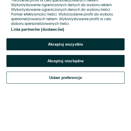
Wykorzystywanie ograniczonych danych do wyboru reklam.
Wykorzystywanie ograniczonych danych do wyboru treści.
Hasło
Pomiar efektywności treści. Wykorzystanie profili do wyboru
spersonalizowanych reklam. Wykorzystywanie profili w celu
doboru spersonalizowanych treści.
Lista partnerów (dostawców)
Nie pamiętasz hasła?
Akceptuj wszystkie
Zaloguj się
Akceptuj niezbędne
Kontynuując za pośrednictwem jednego z dostawców wskazanych powyżej,
akceptuję
OLX.pl w jego aktualnym brzmieniu.
Ustaw preferencje
Regulamin serwisu