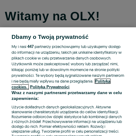
Witamy na OLX!
Dbamy o Twoją prywatność
Kontynuuj przez Facebooka
My i nasi
partnerzy przechowujemy lub uzyskujemy dostęp
447
do informacji na urządzeniu, takich jak unikalne identyfikatory w
Kontynuuj przez konto Apple
plikach cookie w celu przetwarzania danych osobowych.
Użytkownik może zaakceptować wybory lub zarządzać nimi,
klikając poniżej lub w dowolnym momencie na stronie polityki
prywatności. Te wybory będą sygnalizowane naszym partnerom
Kontynuuj przez konto Google
i nie będą miały wpływu na dane przeglądania.
Polityka
cookies,
Polityka Prywatności
Wraz z naszymi partnerami przetwarzamy dane w celu
LUB
zapewnienia:
Zaloguj się
Załóż konto
Użycie dokładnych danych geolokalizacyjnych. Aktywne
skanowanie charakterystyki urządzenia do celów identyfikacji.
Rozumienie odbiorców dzięki statystyce lub kombinacji danych
E-mail
z różnych źródeł. Przechowywanie informacji na urządzeniu lub
dostęp do nich. Pomiar efektywności reklam. Rozwój i
ulepszanie usług. Tworzenie profili w celu personalizacji treści.
Tworzenie profili w celu spersonalizowanych reklam.