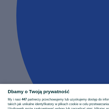
Dbamy o Twoją prywatność
My i nasi
447
partnerzy przechowujemy lub uzyskujemy dostęp do infor
takich jak unikalne identyfikatory w plikach cookie w celu przetwarzan
Użytkownik może zaakceptować wybory lub zarządzać nimi, klikając po