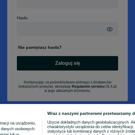
Hasło
Nie pamiętasz hasła?
Zaloguj się
Kontynuując za pośrednictwem jednego z dostawców
wskazanych powyżej, akceptuję
Regulamin serwisu
OLX.pl
w jego aktualnym brzmieniu.
Wraz z naszymi partnerami przetwarzamy d
Użycie dokładnych danych geolokalizacyjnych. A
macji na urządzeniu,
charakterystyki urządzenia do celów identyfikacji
ia danych osobowych.
statystyce lub kombinacji danych z różnych źróde
niżej lub w