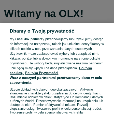
Witamy na OLX!
Dbamy o Twoją prywatność
Kontynuuj przez Facebooka
My i nasi
447
partnerzy przechowujemy lub uzyskujemy dostęp
do informacji na urządzeniu, takich jak unikalne identyfikatory w
Kontynuuj przez konto Apple
plikach cookie w celu przetwarzania danych osobowych.
Użytkownik może zaakceptować wybory lub zarządzać nimi,
klikając poniżej lub w dowolnym momencie na stronie polityki
prywatności. Te wybory będą sygnalizowane naszym partnerom
Kontynuuj przez konto Google
i nie będą miały wpływu na dane przeglądania.
Polityka
cookies,
Polityka Prywatności
Wraz z naszymi partnerami przetwarzamy dane w celu
LUB
zapewnienia:
Zaloguj się
Załóż konto
Użycie dokładnych danych geolokalizacyjnych. Aktywne
skanowanie charakterystyki urządzenia do celów identyfikacji.
Rozumienie odbiorców dzięki statystyce lub kombinacji danych
E-mail
z różnych źródeł. Przechowywanie informacji na urządzeniu lub
dostęp do nich. Pomiar efektywności reklam. Rozwój i
ulepszanie usług. Tworzenie profili w celu personalizacji treści.
Tworzenie profili w celu spersonalizowanych reklam.