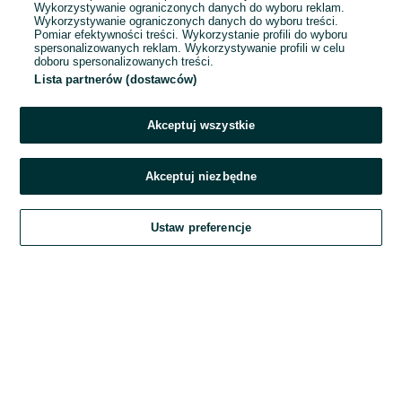
Wykorzystywanie ograniczonych danych do wyboru reklam.
Wykorzystywanie ograniczonych danych do wyboru treści.
Hasło
Pomiar efektywności treści. Wykorzystanie profili do wyboru
spersonalizowanych reklam. Wykorzystywanie profili w celu
doboru spersonalizowanych treści.
Lista partnerów (dostawców)
Nie pamiętasz hasła?
Akceptuj wszystkie
Zaloguj się
Akceptuj niezbędne
Kontynuując za pośrednictwem jednego z dostawców wskazanych powyżej,
Ustaw preferencje
akceptuję
Regulamin serwisu
OLX.pl w jego aktualnym brzmieniu.