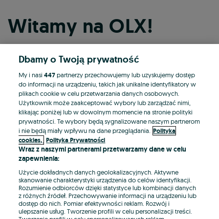
Witamy na OLX!
Dbamy o Twoją prywatność
Kontynuuj przez Facebooka
My i nasi
447
partnerzy przechowujemy lub uzyskujemy dostęp
do informacji na urządzeniu, takich jak unikalne identyfikatory w
Kontynuuj przez konto Apple
plikach cookie w celu przetwarzania danych osobowych.
Użytkownik może zaakceptować wybory lub zarządzać nimi,
klikając poniżej lub w dowolnym momencie na stronie polityki
prywatności. Te wybory będą sygnalizowane naszym partnerom
Kontynuuj przez konto Google
i nie będą miały wpływu na dane przeglądania.
Polityka
cookies,
Polityka Prywatności
Wraz z naszymi partnerami przetwarzamy dane w celu
LUB
zapewnienia:
Zaloguj się
Załóż konto
Użycie dokładnych danych geolokalizacyjnych. Aktywne
skanowanie charakterystyki urządzenia do celów identyfikacji.
Rozumienie odbiorców dzięki statystyce lub kombinacji danych
E-mail
z różnych źródeł. Przechowywanie informacji na urządzeniu lub
dostęp do nich. Pomiar efektywności reklam. Rozwój i
ulepszanie usług. Tworzenie profili w celu personalizacji treści.
Tworzenie profili w celu spersonalizowanych reklam.