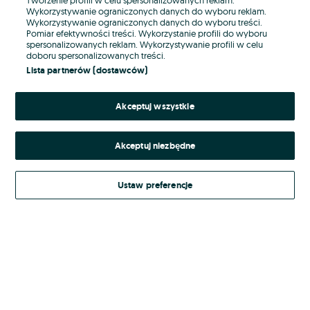
Wykorzystywanie ograniczonych danych do wyboru reklam.
Wykorzystywanie ograniczonych danych do wyboru treści.
Hasło
Pomiar efektywności treści. Wykorzystanie profili do wyboru
spersonalizowanych reklam. Wykorzystywanie profili w celu
doboru spersonalizowanych treści.
Lista partnerów (dostawców)
Nie pamiętasz hasła?
Akceptuj wszystkie
Zaloguj się
Akceptuj niezbędne
Kontynuując za pośrednictwem jednego z dostawców wskazanych powyżej,
akceptuję
Regulamin serwisu
OLX.pl w jego aktualnym brzmieniu.
Ustaw preferencje