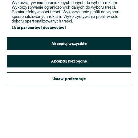
Wykorzystywanie ograniczonych danych do wyboru reklam.
Wykorzystywanie ograniczonych danych do wyboru treści.
Hasło
Pomiar efektywności treści. Wykorzystanie profili do wyboru
spersonalizowanych reklam. Wykorzystywanie profili w celu
doboru spersonalizowanych treści.
Lista partnerów (dostawców)
Nie pamiętasz hasła?
Akceptuj wszystkie
Zaloguj się
Akceptuj niezbędne
Kontynuując za pośrednictwem jednego z dostawców wskazanych powyżej,
Ustaw preferencje
Regulamin serwisu
akceptuję
OLX.pl w jego aktualnym brzmieniu.