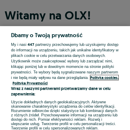
Witamy na OLX!
Dbamy o Twoją prywatność
Kontynuuj przez Facebooka
447
My i nasi
partnerzy przechowujemy lub uzyskujemy dostęp
do informacji na urządzeniu, takich jak unikalne identyfikatory w
Kontynuuj przez konto Apple
plikach cookie w celu przetwarzania danych osobowych.
Użytkownik może zaakceptować wybory lub zarządzać nimi,
klikając poniżej lub w dowolnym momencie na stronie polityki
prywatności. Te wybory będą sygnalizowane naszym partnerom
Kontynuuj przez konto Google
Polityka cookies,
i nie będą miały wpływu na dane przeglądania.
Polityka Prywatności
Wraz z naszymi partnerami przetwarzamy dane w celu
LUB
zapewnienia:
Zaloguj się
Załóż konto
Użycie dokładnych danych geolokalizacyjnych. Aktywne
skanowanie charakterystyki urządzenia do celów identyfikacji.
Rozumienie odbiorców dzięki statystyce lub kombinacji danych
E-mail
z różnych źródeł. Przechowywanie informacji na urządzeniu lub
dostęp do nich. Pomiar efektywności reklam. Rozwój i
ulepszanie usług. Tworzenie profili w celu personalizacji treści.
Tworzenie profili w celu spersonalizowanych reklam.