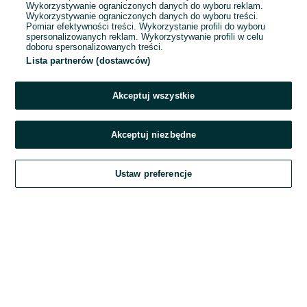
Wykorzystywanie ograniczonych danych do wyboru reklam.
Wykorzystywanie ograniczonych danych do wyboru treści.
Hasło
Pomiar efektywności treści. Wykorzystanie profili do wyboru
spersonalizowanych reklam. Wykorzystywanie profili w celu
doboru spersonalizowanych treści.
Lista partnerów (dostawców)
Nie pamiętasz hasła?
Akceptuj wszystkie
Zaloguj się
Akceptuj niezbędne
Kontynuując za pośrednictwem jednego z dostawców wskazanych powyżej,
Ustaw preferencje
akceptuję
Regulamin serwisu
OLX.pl w jego aktualnym brzmieniu.