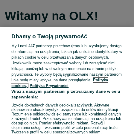
Witamy na OLX!
Dbamy o Twoją prywatność
Kontynuuj przez Facebooka
My i nasi
447
partnerzy przechowujemy lub uzyskujemy dostęp
do informacji na urządzeniu, takich jak unikalne identyfikatory w
Kontynuuj przez konto Apple
plikach cookie w celu przetwarzania danych osobowych.
Użytkownik może zaakceptować wybory lub zarządzać nimi,
klikając poniżej lub w dowolnym momencie na stronie polityki
prywatności. Te wybory będą sygnalizowane naszym partnerom
Kontynuuj przez konto Google
i nie będą miały wpływu na dane przeglądania.
Polityka
cookies,
Polityka Prywatności
Wraz z naszymi partnerami przetwarzamy dane w celu
LUB
zapewnienia:
Zaloguj się
Załóż konto
Użycie dokładnych danych geolokalizacyjnych. Aktywne
skanowanie charakterystyki urządzenia do celów identyfikacji.
Rozumienie odbiorców dzięki statystyce lub kombinacji danych
E-mail
z różnych źródeł. Przechowywanie informacji na urządzeniu lub
dostęp do nich. Pomiar efektywności reklam. Rozwój i
ulepszanie usług. Tworzenie profili w celu personalizacji treści.
Tworzenie profili w celu spersonalizowanych reklam.