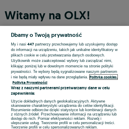
Witamy na OLX!
Dbamy o Twoją prywatność
Kontynuuj przez Facebooka
447
My i nasi
partnerzy przechowujemy lub uzyskujemy dostęp
do informacji na urządzeniu, takich jak unikalne identyfikatory w
Kontynuuj przez konto Apple
plikach cookie w celu przetwarzania danych osobowych.
Użytkownik może zaakceptować wybory lub zarządzać nimi,
klikając poniżej lub w dowolnym momencie na stronie polityki
prywatności. Te wybory będą sygnalizowane naszym partnerom
Kontynuuj przez konto Google
Polityka cookies,
i nie będą miały wpływu na dane przeglądania.
Polityka Prywatności
Wraz z naszymi partnerami przetwarzamy dane w celu
LUB
zapewnienia:
Zaloguj się
Załóż konto
Użycie dokładnych danych geolokalizacyjnych. Aktywne
skanowanie charakterystyki urządzenia do celów identyfikacji.
Rozumienie odbiorców dzięki statystyce lub kombinacji danych
E-mail
z różnych źródeł. Przechowywanie informacji na urządzeniu lub
dostęp do nich. Pomiar efektywności reklam. Rozwój i
ulepszanie usług. Tworzenie profili w celu personalizacji treści.
Tworzenie profili w celu spersonalizowanych reklam.