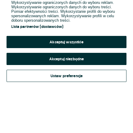
Wykorzystywanie ograniczonych danych do wyboru reklam.
Wykorzystywanie ograniczonych danych do wyboru treści.
Hasło
Pomiar efektywności treści. Wykorzystanie profili do wyboru
spersonalizowanych reklam. Wykorzystywanie profili w celu
doboru spersonalizowanych treści.
Lista partnerów (dostawców)
Nie pamiętasz hasła?
Akceptuj wszystkie
Zaloguj się
Akceptuj niezbędne
Kontynuując za pośrednictwem jednego z dostawców wskazanych powyżej,
Ustaw preferencje
Regulamin serwisu
akceptuję
OLX.pl w jego aktualnym brzmieniu.