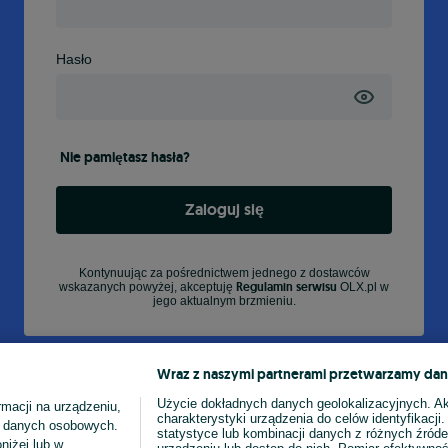
Hasło
Nie pamiętasz hasła?
Zaloguj się
Kontynuując za pośrednictwem jednego z dostawców
Regulamin serwisu
wskazanych powyżej, akceptuję
OLX.pl w
jego aktualnym brzmieniu.
Wraz z naszymi partnerami przetwarzamy dan
Użycie dokładnych danych geolokalizacyjnych. A
macji na urządzeniu,
charakterystyki urządzenia do celów identyfikacji
ia danych osobowych.
statystyce lub kombinacji danych z różnych źróde
niżej lub w