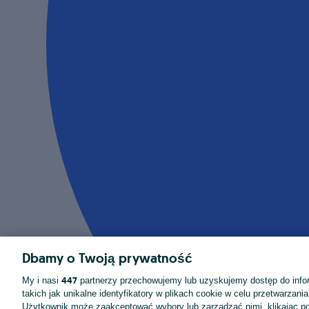
Dbamy o Twoją prywatność
447
My i nasi
partnerzy przechowujemy lub uzyskujemy dostęp do infor
takich jak unikalne identyfikatory w plikach cookie w celu przetwarzan
Użytkownik może zaakceptować wybory lub zarządzać nimi, klikając po