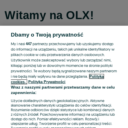
Witamy na OLX!
Dbamy o Twoją prywatność
Kontynuuj przez Facebooka
My i nasi
partnerzy przechowujemy lub uzyskujemy dostęp
447
do informacji na urządzeniu, takich jak unikalne identyfikatory w
Kontynuuj przez konto Apple
plikach cookie w celu przetwarzania danych osobowych.
Użytkownik może zaakceptować wybory lub zarządzać nimi,
klikając poniżej lub w dowolnym momencie na stronie polityki
prywatności. Te wybory będą sygnalizowane naszym partnerom
Kontynuuj przez konto Google
i nie będą miały wpływu na dane przeglądania.
Polityka
cookies,
Polityka Prywatności
Wraz z naszymi partnerami przetwarzamy dane w celu
LUB
zapewnienia:
Zaloguj się
Załóż konto
Użycie dokładnych danych geolokalizacyjnych. Aktywne
skanowanie charakterystyki urządzenia do celów identyfikacji.
Rozumienie odbiorców dzięki statystyce lub kombinacji danych
E-mail
z różnych źródeł. Przechowywanie informacji na urządzeniu lub
dostęp do nich. Pomiar efektywności reklam. Rozwój i
ulepszanie usług. Tworzenie profili w celu personalizacji treści.
Tworzenie profili w celu spersonalizowanych reklam.