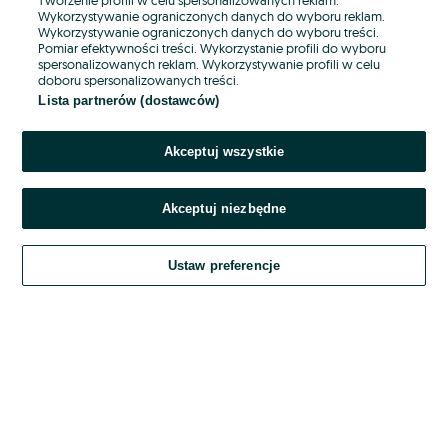
Wykorzystywanie ograniczonych danych do wyboru reklam.
Wykorzystywanie ograniczonych danych do wyboru treści.
Hasło
Pomiar efektywności treści. Wykorzystanie profili do wyboru
spersonalizowanych reklam. Wykorzystywanie profili w celu
doboru spersonalizowanych treści.
Lista partnerów (dostawców)
Nie pamiętasz hasła?
Akceptuj wszystkie
Zaloguj się
Akceptuj niezbędne
Kontynuując za pośrednictwem jednego z dostawców wskazanych powyżej,
akceptuję
OLX.pl w jego aktualnym brzmieniu.
Ustaw preferencje
Regulamin serwisu