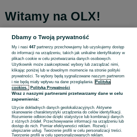
Witamy na OLX!
Dbamy o Twoją prywatność
Kontynuuj przez Facebooka
My i nasi
447
partnerzy przechowujemy lub uzyskujemy dostęp
do informacji na urządzeniu, takich jak unikalne identyfikatory w
Kontynuuj przez konto Apple
plikach cookie w celu przetwarzania danych osobowych.
Użytkownik może zaakceptować wybory lub zarządzać nimi,
klikając poniżej lub w dowolnym momencie na stronie polityki
prywatności. Te wybory będą sygnalizowane naszym partnerom
Kontynuuj przez konto Google
i nie będą miały wpływu na dane przeglądania.
Polityka
cookies,
Polityka Prywatności
Wraz z naszymi partnerami przetwarzamy dane w celu
LUB
zapewnienia:
Zaloguj się
Załóż konto
Użycie dokładnych danych geolokalizacyjnych. Aktywne
skanowanie charakterystyki urządzenia do celów identyfikacji.
Rozumienie odbiorców dzięki statystyce lub kombinacji danych
E-mail
z różnych źródeł. Przechowywanie informacji na urządzeniu lub
dostęp do nich. Pomiar efektywności reklam. Rozwój i
ulepszanie usług. Tworzenie profili w celu personalizacji treści.
Tworzenie profili w celu spersonalizowanych reklam.