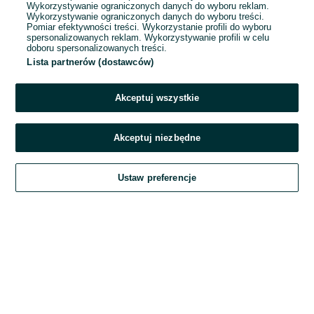
Wykorzystywanie ograniczonych danych do wyboru reklam.
Wykorzystywanie ograniczonych danych do wyboru treści.
Hasło
Pomiar efektywności treści. Wykorzystanie profili do wyboru
spersonalizowanych reklam. Wykorzystywanie profili w celu
doboru spersonalizowanych treści.
Lista partnerów (dostawców)
Nie pamiętasz hasła?
Akceptuj wszystkie
Zaloguj się
Akceptuj niezbędne
Kontynuując za pośrednictwem jednego z dostawców wskazanych powyżej,
Ustaw preferencje
akceptuję
Regulamin serwisu
OLX.pl w jego aktualnym brzmieniu.