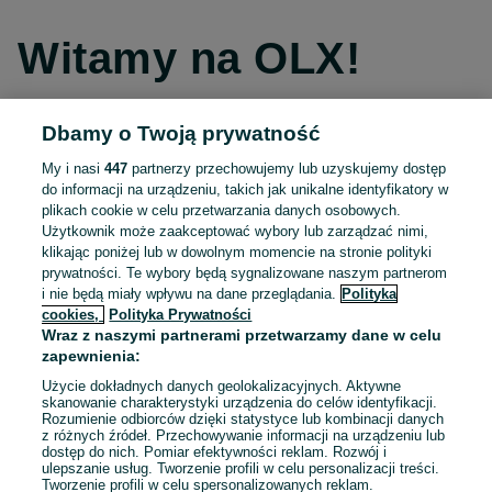
Witamy na OLX!
Dbamy o Twoją prywatność
Kontynuuj przez Facebooka
My i nasi
447
partnerzy przechowujemy lub uzyskujemy dostęp
do informacji na urządzeniu, takich jak unikalne identyfikatory w
Kontynuuj przez konto Apple
plikach cookie w celu przetwarzania danych osobowych.
Użytkownik może zaakceptować wybory lub zarządzać nimi,
klikając poniżej lub w dowolnym momencie na stronie polityki
prywatności. Te wybory będą sygnalizowane naszym partnerom
Kontynuuj przez konto Google
i nie będą miały wpływu na dane przeglądania.
Polityka
cookies,
Polityka Prywatności
Wraz z naszymi partnerami przetwarzamy dane w celu
LUB
zapewnienia:
Zaloguj się
Załóż konto
Użycie dokładnych danych geolokalizacyjnych. Aktywne
skanowanie charakterystyki urządzenia do celów identyfikacji.
Rozumienie odbiorców dzięki statystyce lub kombinacji danych
E-mail
z różnych źródeł. Przechowywanie informacji na urządzeniu lub
dostęp do nich. Pomiar efektywności reklam. Rozwój i
ulepszanie usług. Tworzenie profili w celu personalizacji treści.
Tworzenie profili w celu spersonalizowanych reklam.