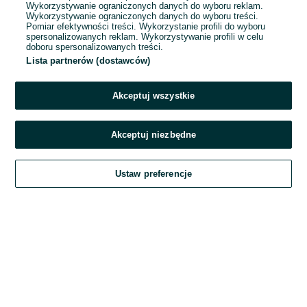
Wykorzystywanie ograniczonych danych do wyboru reklam.
Wykorzystywanie ograniczonych danych do wyboru treści.
Hasło
Pomiar efektywności treści. Wykorzystanie profili do wyboru
spersonalizowanych reklam. Wykorzystywanie profili w celu
doboru spersonalizowanych treści.
Lista partnerów (dostawców)
Nie pamiętasz hasła?
Akceptuj wszystkie
Zaloguj się
Akceptuj niezbędne
Kontynuując za pośrednictwem jednego z dostawców wskazanych powyżej,
Ustaw preferencje
akceptuję
Regulamin serwisu
OLX.pl w jego aktualnym brzmieniu.