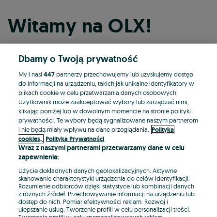
Witamy na OLX!
Dbamy o Twoją prywatność
Kontynuuj przez Facebooka
My i nasi
447
partnerzy przechowujemy lub uzyskujemy dostęp
do informacji na urządzeniu, takich jak unikalne identyfikatory w
Kontynuuj przez konto Apple
plikach cookie w celu przetwarzania danych osobowych.
Użytkownik może zaakceptować wybory lub zarządzać nimi,
klikając poniżej lub w dowolnym momencie na stronie polityki
prywatności. Te wybory będą sygnalizowane naszym partnerom
Kontynuuj przez konto Google
i nie będą miały wpływu na dane przeglądania.
Polityka
cookies,
Polityka Prywatności
Wraz z naszymi partnerami przetwarzamy dane w celu
LUB
zapewnienia:
Zaloguj się
Załóż konto
Użycie dokładnych danych geolokalizacyjnych. Aktywne
skanowanie charakterystyki urządzenia do celów identyfikacji.
Rozumienie odbiorców dzięki statystyce lub kombinacji danych
E-mail
z różnych źródeł. Przechowywanie informacji na urządzeniu lub
dostęp do nich. Pomiar efektywności reklam. Rozwój i
ulepszanie usług. Tworzenie profili w celu personalizacji treści.
Tworzenie profili w celu spersonalizowanych reklam.