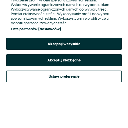
Wykorzystywanie ograniczonych danych do wyboru reklam.
Wykorzystywanie ograniczonych danych do wyboru treści.
Hasło
Pomiar efektywności treści. Wykorzystanie profili do wyboru
spersonalizowanych reklam. Wykorzystywanie profili w celu
doboru spersonalizowanych treści.
Lista partnerów (dostawców)
Nie pamiętasz hasła?
Akceptuj wszystkie
Zaloguj się
Akceptuj niezbędne
Kontynuując za pośrednictwem jednego z dostawców wskazanych powyżej,
akceptuję
Regulamin serwisu
OLX.pl w jego aktualnym brzmieniu.
Ustaw preferencje