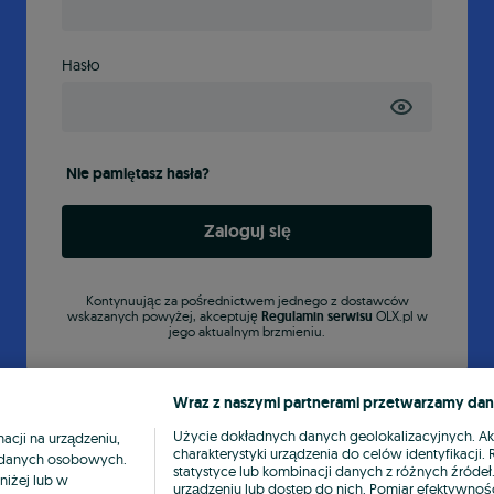
Hasło
Nie pamiętasz hasła?
Zaloguj się
Kontynuując za pośrednictwem jednego z dostawców
wskazanych powyżej, akceptuję
Regulamin serwisu
OLX.pl w
jego aktualnym brzmieniu.
Wraz z naszymi partnerami przetwarzamy dan
Użycie dokładnych danych geolokalizacyjnych. A
cji na urządzeniu,
charakterystyki urządzenia do celów identyfikacji
ia danych osobowych.
statystyce lub kombinacji danych z różnych źróde
niżej lub w
urządzeniu lub dostęp do nich. Pomiar efektywnośc