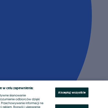
e w celu zapewnienia:
Akceptuj wszystkie
ktywne skanowanie
. Rozumienie odbiorców dzięki
ł. Przechowywanie informacji na
i reklam. Rozwój i ulepszanie