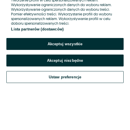
Wykorzystywanie ograniczonych danych do wyboru reklam.
Wykorzystywanie ograniczonych danych do wyboru treści.
Hasło
Pomiar efektywności treści. Wykorzystanie profili do wyboru
spersonalizowanych reklam. Wykorzystywanie profili w celu
doboru spersonalizowanych treści.
Lista partnerów (dostawców)
Nie pamiętasz hasła?
Akceptuj wszystkie
Zaloguj się
Akceptuj niezbędne
Kontynuując za pośrednictwem jednego z dostawców wskazanych powyżej,
akceptuję
OLX.pl w jego aktualnym brzmieniu.
Ustaw preferencje
Regulamin serwisu