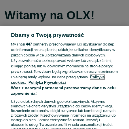
Witamy na OLX!
Dbamy o Twoją prywatność
Kontynuuj przez Facebooka
My i nasi
partnerzy przechowujemy lub uzyskujemy dostęp
447
do informacji na urządzeniu, takich jak unikalne identyfikatory w
Kontynuuj przez konto Apple
plikach cookie w celu przetwarzania danych osobowych.
Użytkownik może zaakceptować wybory lub zarządzać nimi,
klikając poniżej lub w dowolnym momencie na stronie polityki
prywatności. Te wybory będą sygnalizowane naszym partnerom
Kontynuuj przez konto Google
i nie będą miały wpływu na dane przeglądania.
Polityka
cookies,
Polityka Prywatności
Wraz z naszymi partnerami przetwarzamy dane w celu
LUB
zapewnienia:
Zaloguj się
Załóż konto
Użycie dokładnych danych geolokalizacyjnych. Aktywne
skanowanie charakterystyki urządzenia do celów identyfikacji.
Rozumienie odbiorców dzięki statystyce lub kombinacji danych
E-mail
z różnych źródeł. Przechowywanie informacji na urządzeniu lub
dostęp do nich. Pomiar efektywności reklam. Rozwój i
ulepszanie usług. Tworzenie profili w celu personalizacji treści.
Tworzenie profili w celu spersonalizowanych reklam.