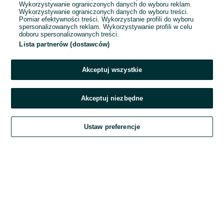
Wykorzystywanie ograniczonych danych do wyboru reklam.
Wykorzystywanie ograniczonych danych do wyboru treści.
Hasło
Pomiar efektywności treści. Wykorzystanie profili do wyboru
spersonalizowanych reklam. Wykorzystywanie profili w celu
doboru spersonalizowanych treści.
Lista partnerów (dostawców)
Nie pamiętasz hasła?
Akceptuj wszystkie
Zaloguj się
Akceptuj niezbędne
Kontynuując za pośrednictwem jednego z dostawców wskazanych powyżej,
Ustaw preferencje
akceptuję
Regulamin serwisu
OLX.pl w jego aktualnym brzmieniu.