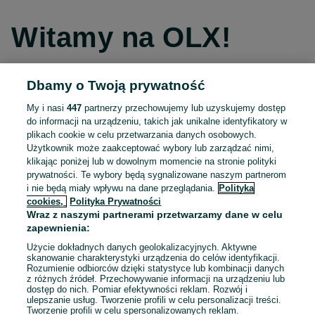
Witamy na OLX!
Dbamy o Twoją prywatność
Kontynuuj przez Facebooka
My i nasi
447
partnerzy przechowujemy lub uzyskujemy dostęp
do informacji na urządzeniu, takich jak unikalne identyfikatory w
Kontynuuj przez konto Apple
plikach cookie w celu przetwarzania danych osobowych.
Użytkownik może zaakceptować wybory lub zarządzać nimi,
klikając poniżej lub w dowolnym momencie na stronie polityki
prywatności. Te wybory będą sygnalizowane naszym partnerom
Kontynuuj przez konto Google
i nie będą miały wpływu na dane przeglądania.
Polityka
cookies,
Polityka Prywatności
Wraz z naszymi partnerami przetwarzamy dane w celu
LUB
zapewnienia:
Zaloguj się
Załóż konto
Użycie dokładnych danych geolokalizacyjnych. Aktywne
skanowanie charakterystyki urządzenia do celów identyfikacji.
Rozumienie odbiorców dzięki statystyce lub kombinacji danych
E-mail
z różnych źródeł. Przechowywanie informacji na urządzeniu lub
dostęp do nich. Pomiar efektywności reklam. Rozwój i
ulepszanie usług. Tworzenie profili w celu personalizacji treści.
Tworzenie profili w celu spersonalizowanych reklam.