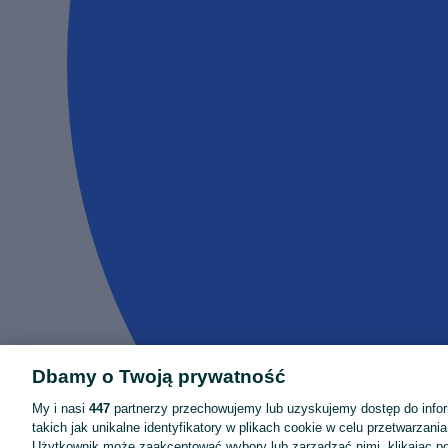
Dbamy o Twoją prywatność
My i nasi
447
partnerzy przechowujemy lub uzyskujemy dostęp do infor
takich jak unikalne identyfikatory w plikach cookie w celu przetwarzan
Użytkownik może zaakceptować wybory lub zarządzać nimi, klikając po