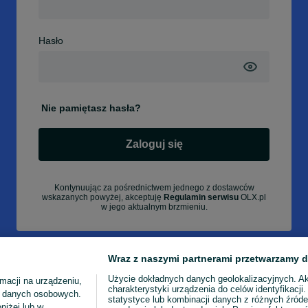
Hasło
Nie pamiętasz hasła?
Zaloguj się
Kontynuując za pośrednictwem jednego z dostawców
wskazanych powyżej, akceptuję
Regulamin serwisu
OLX.pl
w jego aktualnym brzmieniu.
Wraz z naszymi partnerami przetwarzamy d
Użycie dokładnych danych geolokalizacyjnych. A
macji na urządzeniu,
charakterystyki urządzenia do celów identyfikacji
ia danych osobowych.
statystyce lub kombinacji danych z różnych źróde
niżej lub w