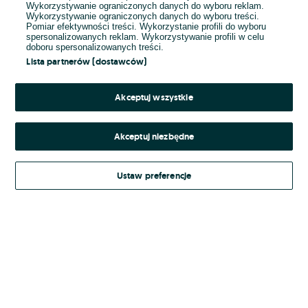
Wykorzystywanie ograniczonych danych do wyboru reklam.
Wykorzystywanie ograniczonych danych do wyboru treści.
Hasło
Pomiar efektywności treści. Wykorzystanie profili do wyboru
spersonalizowanych reklam. Wykorzystywanie profili w celu
doboru spersonalizowanych treści.
Lista partnerów (dostawców)
Nie pamiętasz hasła?
Akceptuj wszystkie
Zaloguj się
Akceptuj niezbędne
Kontynuując za pośrednictwem jednego z dostawców wskazanych powyżej,
Ustaw preferencje
Regulamin serwisu
akceptuję
OLX.pl w jego aktualnym brzmieniu.