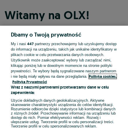
Witamy na OLX!
Dbamy o Twoją prywatność
Kontynuuj przez Facebooka
447
My i nasi
partnerzy przechowujemy lub uzyskujemy dostęp
do informacji na urządzeniu, takich jak unikalne identyfikatory w
Kontynuuj przez konto Apple
plikach cookie w celu przetwarzania danych osobowych.
Użytkownik może zaakceptować wybory lub zarządzać nimi,
klikając poniżej lub w dowolnym momencie na stronie polityki
prywatności. Te wybory będą sygnalizowane naszym partnerom
Kontynuuj przez konto Google
Polityka cookies,
i nie będą miały wpływu na dane przeglądania.
Polityka Prywatności
Wraz z naszymi partnerami przetwarzamy dane w celu
LUB
zapewnienia:
Zaloguj się
Załóż konto
Użycie dokładnych danych geolokalizacyjnych. Aktywne
skanowanie charakterystyki urządzenia do celów identyfikacji.
Rozumienie odbiorców dzięki statystyce lub kombinacji danych
E-mail
z różnych źródeł. Przechowywanie informacji na urządzeniu lub
dostęp do nich. Pomiar efektywności reklam. Rozwój i
ulepszanie usług. Tworzenie profili w celu personalizacji treści.
Tworzenie profili w celu spersonalizowanych reklam.