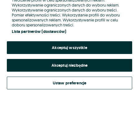
Wykorzystywanie ograniczonych danych do wyboru reklam.
Wykorzystywanie ograniczonych danych do wyboru treści.
Hasło
Pomiar efektywności treści. Wykorzystanie profili do wyboru
spersonalizowanych reklam. Wykorzystywanie profili w celu
doboru spersonalizowanych treści.
Lista partnerów (dostawców)
Nie pamiętasz hasła?
Akceptuj wszystkie
Zaloguj się
Akceptuj niezbędne
Kontynuując za pośrednictwem jednego z dostawców wskazanych powyżej,
akceptuję
Regulamin serwisu
OLX.pl w jego aktualnym brzmieniu.
Ustaw preferencje