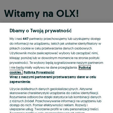
Witamy na OLX!
Dbamy o Twoją prywatność
Kontynuuj przez Facebooka
My i nasi
447
partnerzy przechowujemy lub uzyskujemy dostęp
do informacji na urządzeniu, takich jak unikalne identyfikatory w
Kontynuuj przez konto Apple
plikach cookie w celu przetwarzania danych osobowych.
Użytkownik może zaakceptować wybory lub zarządzać nimi,
klikając poniżej lub w dowolnym momencie na stronie polityki
prywatności. Te wybory będą sygnalizowane naszym partnerom
Kontynuuj przez konto Google
i nie będą miały wpływu na dane przeglądania.
Polityka
cookies,
Polityka Prywatności
Wraz z naszymi partnerami przetwarzamy dane w celu
LUB
zapewnienia:
Zaloguj się
Załóż konto
Użycie dokładnych danych geolokalizacyjnych. Aktywne
skanowanie charakterystyki urządzenia do celów identyfikacji.
Rozumienie odbiorców dzięki statystyce lub kombinacji danych
E-mail
z różnych źródeł. Przechowywanie informacji na urządzeniu lub
dostęp do nich. Pomiar efektywności reklam. Rozwój i
ulepszanie usług. Tworzenie profili w celu personalizacji treści.
Tworzenie profili w celu spersonalizowanych reklam.