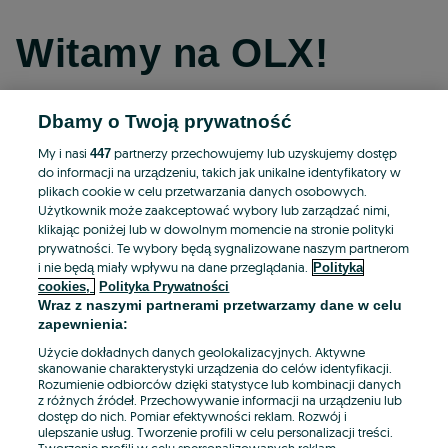
Witamy na OLX!
Dbamy o Twoją prywatność
Kontynuuj przez Facebooka
My i nasi
partnerzy przechowujemy lub uzyskujemy dostęp
447
do informacji na urządzeniu, takich jak unikalne identyfikatory w
Kontynuuj przez konto Apple
plikach cookie w celu przetwarzania danych osobowych.
Użytkownik może zaakceptować wybory lub zarządzać nimi,
klikając poniżej lub w dowolnym momencie na stronie polityki
prywatności. Te wybory będą sygnalizowane naszym partnerom
Kontynuuj przez konto Google
i nie będą miały wpływu na dane przeglądania.
Polityka
cookies,
Polityka Prywatności
Wraz z naszymi partnerami przetwarzamy dane w celu
LUB
zapewnienia:
Zaloguj się
Załóż konto
Użycie dokładnych danych geolokalizacyjnych. Aktywne
skanowanie charakterystyki urządzenia do celów identyfikacji.
Rozumienie odbiorców dzięki statystyce lub kombinacji danych
E-mail
z różnych źródeł. Przechowywanie informacji na urządzeniu lub
dostęp do nich. Pomiar efektywności reklam. Rozwój i
ulepszanie usług. Tworzenie profili w celu personalizacji treści.
Tworzenie profili w celu spersonalizowanych reklam.