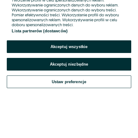
Wykorzystywanie ograniczonych danych do wyboru reklam.
Wykorzystywanie ograniczonych danych do wyboru treści.
Hasło
Pomiar efektywności treści. Wykorzystanie profili do wyboru
spersonalizowanych reklam. Wykorzystywanie profili w celu
doboru spersonalizowanych treści.
Lista partnerów (dostawców)
Nie pamiętasz hasła?
Akceptuj wszystkie
Zaloguj się
Akceptuj niezbędne
Kontynuując za pośrednictwem jednego z dostawców wskazanych powyżej,
akceptuję
OLX.pl w jego aktualnym brzmieniu.
Ustaw preferencje
Regulamin serwisu