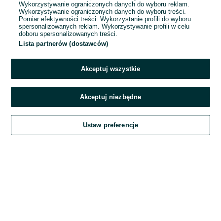
Wykorzystywanie ograniczonych danych do wyboru reklam.
Wykorzystywanie ograniczonych danych do wyboru treści.
Hasło
Pomiar efektywności treści. Wykorzystanie profili do wyboru
spersonalizowanych reklam. Wykorzystywanie profili w celu
doboru spersonalizowanych treści.
Lista partnerów (dostawców)
Nie pamiętasz hasła?
Akceptuj wszystkie
Zaloguj się
Akceptuj niezbędne
Kontynuując za pośrednictwem jednego z dostawców wskazanych powyżej,
Ustaw preferencje
akceptuję
Regulamin serwisu
OLX.pl w jego aktualnym brzmieniu.