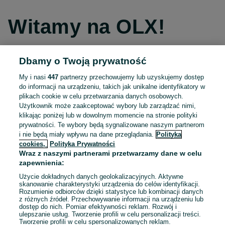
Witamy na OLX!
Dbamy o Twoją prywatność
Kontynuuj przez Facebooka
My i nasi
447
partnerzy przechowujemy lub uzyskujemy dostęp
do informacji na urządzeniu, takich jak unikalne identyfikatory w
Kontynuuj przez konto Apple
plikach cookie w celu przetwarzania danych osobowych.
Użytkownik może zaakceptować wybory lub zarządzać nimi,
klikając poniżej lub w dowolnym momencie na stronie polityki
prywatności. Te wybory będą sygnalizowane naszym partnerom
Kontynuuj przez konto Google
i nie będą miały wpływu na dane przeglądania.
Polityka
cookies,
Polityka Prywatności
Wraz z naszymi partnerami przetwarzamy dane w celu
LUB
zapewnienia:
Zaloguj się
Załóż konto
Użycie dokładnych danych geolokalizacyjnych. Aktywne
skanowanie charakterystyki urządzenia do celów identyfikacji.
Rozumienie odbiorców dzięki statystyce lub kombinacji danych
E-mail
z różnych źródeł. Przechowywanie informacji na urządzeniu lub
dostęp do nich. Pomiar efektywności reklam. Rozwój i
ulepszanie usług. Tworzenie profili w celu personalizacji treści.
Tworzenie profili w celu spersonalizowanych reklam.