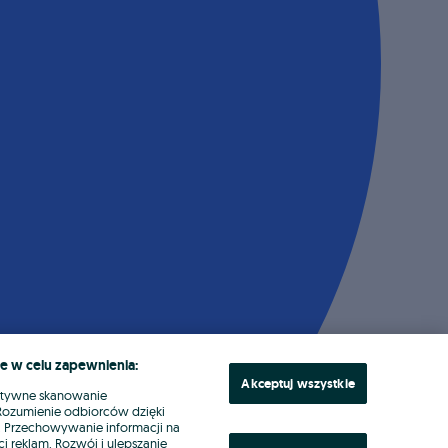
e w celu zapewnienia:
Akceptuj wszystkie
ktywne skanowanie
. Rozumienie odbiorców dzięki
ł. Przechowywanie informacji na
i reklam. Rozwój i ulepszanie