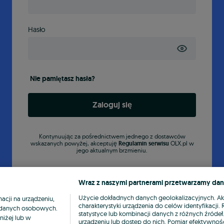
Hasło
Nie pamiętasz hasła?
Zaloguj się
Kontynuując za pośrednictwem jednego z dostawców
wskazanych powyżej, akceptuję
Regulamin serwisu
OLX.pl w
jego aktualnym brzmieniu.
Wraz z naszymi partnerami przetwarzamy dan
Użycie dokładnych danych geolokalizacyjnych. A
cji na urządzeniu,
charakterystyki urządzenia do celów identyfikacji
ia danych osobowych.
statystyce lub kombinacji danych z różnych źróde
niżej lub w
urządzeniu lub dostęp do nich. Pomiar efektywnośc