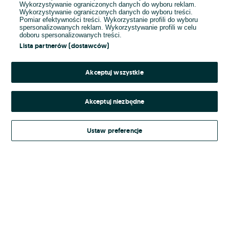
Wykorzystywanie ograniczonych danych do wyboru reklam.
Wykorzystywanie ograniczonych danych do wyboru treści.
Hasło
Pomiar efektywności treści. Wykorzystanie profili do wyboru
spersonalizowanych reklam. Wykorzystywanie profili w celu
doboru spersonalizowanych treści.
Lista partnerów (dostawców)
Nie pamiętasz hasła?
Akceptuj wszystkie
Zaloguj się
Akceptuj niezbędne
Kontynuując za pośrednictwem jednego z dostawców wskazanych powyżej,
Ustaw preferencje
Regulamin serwisu
akceptuję
OLX.pl w jego aktualnym brzmieniu.