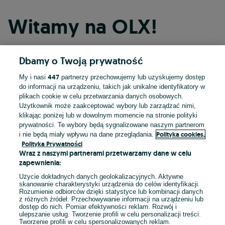
Witamy na OLX!
Dbamy o Twoją prywatność
Kontynuuj przez Facebooka
447
My i nasi
partnerzy przechowujemy lub uzyskujemy dostęp
do informacji na urządzeniu, takich jak unikalne identyfikatory w
Kontynuuj przez konto Apple
plikach cookie w celu przetwarzania danych osobowych.
Użytkownik może zaakceptować wybory lub zarządzać nimi,
klikając poniżej lub w dowolnym momencie na stronie polityki
prywatności. Te wybory będą sygnalizowane naszym partnerom
Kontynuuj przez konto Google
Polityka cookies,
i nie będą miały wpływu na dane przeglądania.
Polityka Prywatności
Wraz z naszymi partnerami przetwarzamy dane w celu
LUB
zapewnienia:
Zaloguj się
Załóż konto
Użycie dokładnych danych geolokalizacyjnych. Aktywne
skanowanie charakterystyki urządzenia do celów identyfikacji.
Rozumienie odbiorców dzięki statystyce lub kombinacji danych
E-mail
z różnych źródeł. Przechowywanie informacji na urządzeniu lub
dostęp do nich. Pomiar efektywności reklam. Rozwój i
ulepszanie usług. Tworzenie profili w celu personalizacji treści.
Tworzenie profili w celu spersonalizowanych reklam.