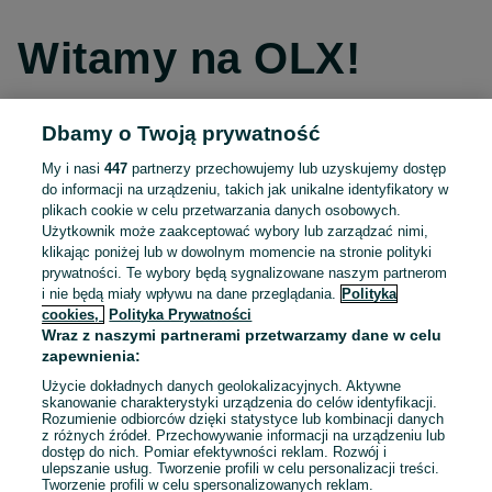
Witamy na OLX!
Dbamy o Twoją prywatność
Kontynuuj przez Facebooka
My i nasi
447
partnerzy przechowujemy lub uzyskujemy dostęp
do informacji na urządzeniu, takich jak unikalne identyfikatory w
Kontynuuj przez konto Apple
plikach cookie w celu przetwarzania danych osobowych.
Użytkownik może zaakceptować wybory lub zarządzać nimi,
klikając poniżej lub w dowolnym momencie na stronie polityki
prywatności. Te wybory będą sygnalizowane naszym partnerom
Kontynuuj przez konto Google
i nie będą miały wpływu na dane przeglądania.
Polityka
cookies,
Polityka Prywatności
Wraz z naszymi partnerami przetwarzamy dane w celu
LUB
zapewnienia:
Zaloguj się
Załóż konto
Użycie dokładnych danych geolokalizacyjnych. Aktywne
skanowanie charakterystyki urządzenia do celów identyfikacji.
Rozumienie odbiorców dzięki statystyce lub kombinacji danych
E-mail
z różnych źródeł. Przechowywanie informacji na urządzeniu lub
dostęp do nich. Pomiar efektywności reklam. Rozwój i
ulepszanie usług. Tworzenie profili w celu personalizacji treści.
Tworzenie profili w celu spersonalizowanych reklam.