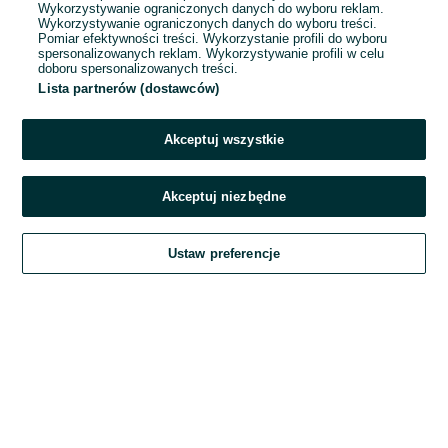
Wykorzystywanie ograniczonych danych do wyboru reklam.
Wykorzystywanie ograniczonych danych do wyboru treści.
Hasło
Pomiar efektywności treści. Wykorzystanie profili do wyboru
spersonalizowanych reklam. Wykorzystywanie profili w celu
doboru spersonalizowanych treści.
Lista partnerów (dostawców)
Nie pamiętasz hasła?
Akceptuj wszystkie
Zaloguj się
Akceptuj niezbędne
Kontynuując za pośrednictwem jednego z dostawców wskazanych powyżej,
Ustaw preferencje
akceptuję
Regulamin serwisu
OLX.pl w jego aktualnym brzmieniu.