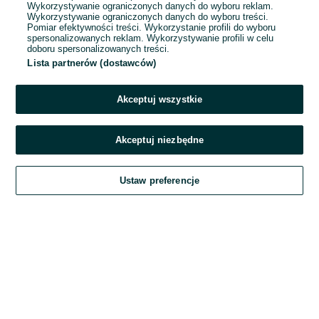
Wykorzystywanie ograniczonych danych do wyboru reklam.
Wykorzystywanie ograniczonych danych do wyboru treści.
Hasło
Pomiar efektywności treści. Wykorzystanie profili do wyboru
spersonalizowanych reklam. Wykorzystywanie profili w celu
doboru spersonalizowanych treści.
Lista partnerów (dostawców)
Nie pamiętasz hasła?
Akceptuj wszystkie
Zaloguj się
Akceptuj niezbędne
Kontynuując za pośrednictwem jednego z dostawców wskazanych powyżej,
Ustaw preferencje
akceptuję
Regulamin serwisu
OLX.pl w jego aktualnym brzmieniu.