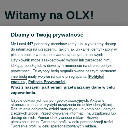
Witamy na OLX!
Dbamy o Twoją prywatność
Kontynuuj przez Facebooka
My i nasi
447
partnerzy przechowujemy lub uzyskujemy dostęp
do informacji na urządzeniu, takich jak unikalne identyfikatory w
Kontynuuj przez konto Apple
plikach cookie w celu przetwarzania danych osobowych.
Użytkownik może zaakceptować wybory lub zarządzać nimi,
klikając poniżej lub w dowolnym momencie na stronie polityki
prywatności. Te wybory będą sygnalizowane naszym partnerom
Kontynuuj przez konto Google
i nie będą miały wpływu na dane przeglądania.
Polityka
cookies,
Polityka Prywatności
Wraz z naszymi partnerami przetwarzamy dane w celu
LUB
zapewnienia:
Zaloguj się
Załóż konto
Użycie dokładnych danych geolokalizacyjnych. Aktywne
skanowanie charakterystyki urządzenia do celów identyfikacji.
Rozumienie odbiorców dzięki statystyce lub kombinacji danych
E-mail
z różnych źródeł. Przechowywanie informacji na urządzeniu lub
dostęp do nich. Pomiar efektywności reklam. Rozwój i
ulepszanie usług. Tworzenie profili w celu personalizacji treści.
Tworzenie profili w celu spersonalizowanych reklam.