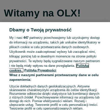
Witamy na OLX!
Dbamy o Twoją prywatność
Kontynuuj przez Facebooka
My i nasi
447
partnerzy przechowujemy lub uzyskujemy dostęp
do informacji na urządzeniu, takich jak unikalne identyfikatory w
Kontynuuj przez konto Apple
plikach cookie w celu przetwarzania danych osobowych.
Użytkownik może zaakceptować wybory lub zarządzać nimi,
klikając poniżej lub w dowolnym momencie na stronie polityki
prywatności. Te wybory będą sygnalizowane naszym partnerom
Kontynuuj przez konto Google
i nie będą miały wpływu na dane przeglądania.
Polityka
cookies,
Polityka Prywatności
Wraz z naszymi partnerami przetwarzamy dane w celu
LUB
zapewnienia:
Zaloguj się
Załóż konto
Użycie dokładnych danych geolokalizacyjnych. Aktywne
skanowanie charakterystyki urządzenia do celów identyfikacji.
Rozumienie odbiorców dzięki statystyce lub kombinacji danych
E-mail
z różnych źródeł. Przechowywanie informacji na urządzeniu lub
dostęp do nich. Pomiar efektywności reklam. Rozwój i
ulepszanie usług. Tworzenie profili w celu personalizacji treści.
Tworzenie profili w celu spersonalizowanych reklam.