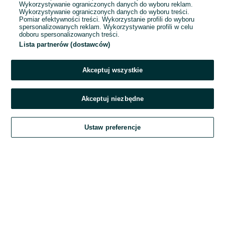
Wykorzystywanie ograniczonych danych do wyboru reklam.
Wykorzystywanie ograniczonych danych do wyboru treści.
Hasło
Pomiar efektywności treści. Wykorzystanie profili do wyboru
spersonalizowanych reklam. Wykorzystywanie profili w celu
doboru spersonalizowanych treści.
Lista partnerów (dostawców)
Nie pamiętasz hasła?
Akceptuj wszystkie
Zaloguj się
Akceptuj niezbędne
Kontynuując za pośrednictwem jednego z dostawców wskazanych powyżej,
Ustaw preferencje
akceptuję
Regulamin serwisu
OLX.pl w jego aktualnym brzmieniu.