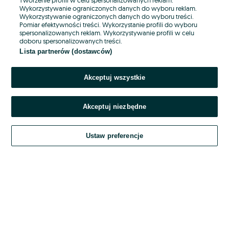
Wykorzystywanie ograniczonych danych do wyboru reklam.
Wykorzystywanie ograniczonych danych do wyboru treści.
Hasło
Pomiar efektywności treści. Wykorzystanie profili do wyboru
spersonalizowanych reklam. Wykorzystywanie profili w celu
doboru spersonalizowanych treści.
Lista partnerów (dostawców)
Nie pamiętasz hasła?
Akceptuj wszystkie
Zaloguj się
Akceptuj niezbędne
Kontynuując za pośrednictwem jednego z dostawców wskazanych powyżej,
akceptuję
OLX.pl w jego aktualnym brzmieniu.
Ustaw preferencje
Regulamin serwisu