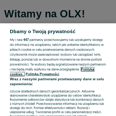
Witamy na OLX!
Dbamy o Twoją prywatność
Kontynuuj przez Facebooka
My i nasi
partnerzy przechowujemy lub uzyskujemy dostęp
447
do informacji na urządzeniu, takich jak unikalne identyfikatory w
Kontynuuj przez konto Apple
plikach cookie w celu przetwarzania danych osobowych.
Użytkownik może zaakceptować wybory lub zarządzać nimi,
klikając poniżej lub w dowolnym momencie na stronie polityki
prywatności. Te wybory będą sygnalizowane naszym partnerom
Kontynuuj przez konto Google
i nie będą miały wpływu na dane przeglądania.
Polityka
cookies,
Polityka Prywatności
Wraz z naszymi partnerami przetwarzamy dane w celu
LUB
zapewnienia:
Zaloguj się
Załóż konto
Użycie dokładnych danych geolokalizacyjnych. Aktywne
skanowanie charakterystyki urządzenia do celów identyfikacji.
Rozumienie odbiorców dzięki statystyce lub kombinacji danych
E-mail
z różnych źródeł. Przechowywanie informacji na urządzeniu lub
dostęp do nich. Pomiar efektywności reklam. Rozwój i
ulepszanie usług. Tworzenie profili w celu personalizacji treści.
Tworzenie profili w celu spersonalizowanych reklam.