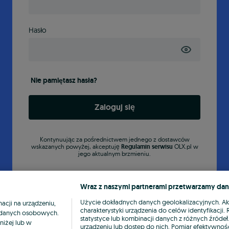
Hasło
Nie pamiętasz hasła?
Zaloguj się
Kontynuując za pośrednictwem jednego z dostawców
wskazanych powyżej, akceptuję
Regulamin serwisu
OLX.pl w
jego aktualnym brzmieniu.
Wraz z naszymi partnerami przetwarzamy dan
Użycie dokładnych danych geolokalizacyjnych. A
cji na urządzeniu,
charakterystyki urządzenia do celów identyfikacji
ia danych osobowych.
statystyce lub kombinacji danych z różnych źróde
niżej lub w
urządzeniu lub dostęp do nich. Pomiar efektywnośc