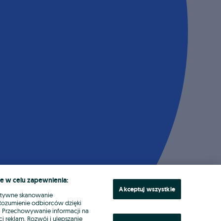
e w celu zapewnienia:
Akceptuj wszystkie
ktywne skanowanie
. Rozumienie odbiorców dzięki
ł. Przechowywanie informacji na
i reklam. Rozwój i ulepszanie