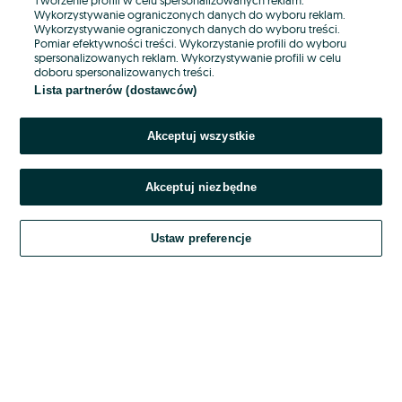
Wykorzystywanie ograniczonych danych do wyboru reklam.
Wykorzystywanie ograniczonych danych do wyboru treści.
Hasło
Pomiar efektywności treści. Wykorzystanie profili do wyboru
spersonalizowanych reklam. Wykorzystywanie profili w celu
doboru spersonalizowanych treści.
Lista partnerów (dostawców)
Nie pamiętasz hasła?
Akceptuj wszystkie
Zaloguj się
Akceptuj niezbędne
Kontynuując za pośrednictwem jednego z dostawców wskazanych powyżej,
akceptuję
OLX.pl w jego aktualnym brzmieniu.
Ustaw preferencje
Regulamin serwisu