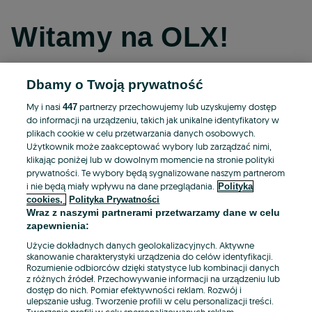
Witamy na OLX!
Dbamy o Twoją prywatność
Kontynuuj przez Facebooka
My i nasi
partnerzy przechowujemy lub uzyskujemy dostęp
447
do informacji na urządzeniu, takich jak unikalne identyfikatory w
Kontynuuj przez konto Apple
plikach cookie w celu przetwarzania danych osobowych.
Użytkownik może zaakceptować wybory lub zarządzać nimi,
klikając poniżej lub w dowolnym momencie na stronie polityki
prywatności. Te wybory będą sygnalizowane naszym partnerom
Kontynuuj przez konto Google
i nie będą miały wpływu na dane przeglądania.
Polityka
cookies,
Polityka Prywatności
Wraz z naszymi partnerami przetwarzamy dane w celu
LUB
zapewnienia:
Zaloguj się
Załóż konto
Użycie dokładnych danych geolokalizacyjnych. Aktywne
skanowanie charakterystyki urządzenia do celów identyfikacji.
Rozumienie odbiorców dzięki statystyce lub kombinacji danych
E-mail
z różnych źródeł. Przechowywanie informacji na urządzeniu lub
dostęp do nich. Pomiar efektywności reklam. Rozwój i
ulepszanie usług. Tworzenie profili w celu personalizacji treści.
Tworzenie profili w celu spersonalizowanych reklam.