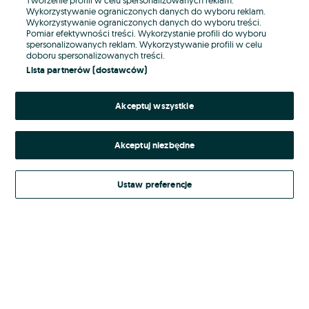
Wykorzystywanie ograniczonych danych do wyboru reklam.
Wykorzystywanie ograniczonych danych do wyboru treści.
Hasło
Pomiar efektywności treści. Wykorzystanie profili do wyboru
spersonalizowanych reklam. Wykorzystywanie profili w celu
doboru spersonalizowanych treści.
Lista partnerów (dostawców)
Nie pamiętasz hasła?
Akceptuj wszystkie
Zaloguj się
Akceptuj niezbędne
Kontynuując za pośrednictwem jednego z dostawców wskazanych powyżej,
akceptuję
Regulamin serwisu
OLX.pl w jego aktualnym brzmieniu.
Ustaw preferencje