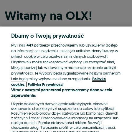
Witamy na OLX!
Dbamy o Twoją prywatność
Kontynuuj przez Facebooka
My i nasi
447
partnerzy przechowujemy lub uzyskujemy dostęp
do informacji na urządzeniu, takich jak unikalne identyfikatory w
Kontynuuj przez konto Apple
plikach cookie w celu przetwarzania danych osobowych.
Użytkownik może zaakceptować wybory lub zarządzać nimi,
klikając poniżej lub w dowolnym momencie na stronie polityki
prywatności. Te wybory będą sygnalizowane naszym partnerom
Kontynuuj przez konto Google
i nie będą miały wpływu na dane przeglądania.
Polityka
cookies,
Polityka Prywatności
Wraz z naszymi partnerami przetwarzamy dane w celu
LUB
zapewnienia:
Zaloguj się
Załóż konto
Użycie dokładnych danych geolokalizacyjnych. Aktywne
skanowanie charakterystyki urządzenia do celów identyfikacji.
Rozumienie odbiorców dzięki statystyce lub kombinacji danych
E-mail
z różnych źródeł. Przechowywanie informacji na urządzeniu lub
dostęp do nich. Pomiar efektywności reklam. Rozwój i
ulepszanie usług. Tworzenie profili w celu personalizacji treści.
Tworzenie profili w celu spersonalizowanych reklam.