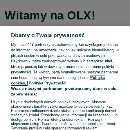
Witamy na OLX!
Dbamy o Twoją prywatność
Kontynuuj przez Facebooka
My i nasi
447
partnerzy przechowujemy lub uzyskujemy dostęp
do informacji na urządzeniu, takich jak unikalne identyfikatory w
Kontynuuj przez konto Apple
plikach cookie w celu przetwarzania danych osobowych.
Użytkownik może zaakceptować wybory lub zarządzać nimi,
klikając poniżej lub w dowolnym momencie na stronie polityki
prywatności. Te wybory będą sygnalizowane naszym partnerom
Kontynuuj przez konto Google
i nie będą miały wpływu na dane przeglądania.
Polityka
cookies,
Polityka Prywatności
Wraz z naszymi partnerami przetwarzamy dane w celu
LUB
zapewnienia:
Zaloguj się
Załóż konto
Użycie dokładnych danych geolokalizacyjnych. Aktywne
skanowanie charakterystyki urządzenia do celów identyfikacji.
Rozumienie odbiorców dzięki statystyce lub kombinacji danych
E-mail
z różnych źródeł. Przechowywanie informacji na urządzeniu lub
dostęp do nich. Pomiar efektywności reklam. Rozwój i
ulepszanie usług. Tworzenie profili w celu personalizacji treści.
Tworzenie profili w celu spersonalizowanych reklam.