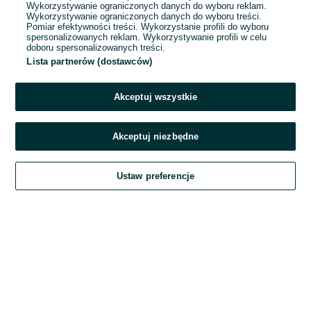
Wykorzystywanie ograniczonych danych do wyboru reklam.
Wykorzystywanie ograniczonych danych do wyboru treści.
Hasło
Pomiar efektywności treści. Wykorzystanie profili do wyboru
spersonalizowanych reklam. Wykorzystywanie profili w celu
doboru spersonalizowanych treści.
Lista partnerów (dostawców)
Nie pamiętasz hasła?
Akceptuj wszystkie
Zaloguj się
Akceptuj niezbędne
Kontynuując za pośrednictwem jednego z dostawców wskazanych powyżej,
Ustaw preferencje
akceptuję
Regulamin serwisu
OLX.pl w jego aktualnym brzmieniu.